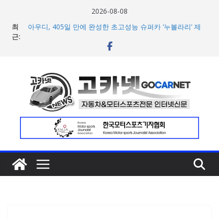
콘
2026-08-08
텐
최
아우디, 405일 만에 완성한 초고성능 슈퍼카 ‘누볼라리’ 제
츠
근:
작 비하인드 영상 공개
벤틀리, 첫 순수 전기 어반 럭셔리 SUV 토르칼 탑재될 ‘큐레
로
이션 엔진’ 공개
건
마일레, 코너링 쏠림·하체 소음 잡는 ‘스테빌라이저 링크’ 정
너
비 솔루션 제안
한온시스템, 캐나다 정부로부터 1,000만 캐나다달러 규모
뛰
지원 확보
기
넥센타이어 주최 ‘2026 스피드웨이 모터 페스티벌’ 3R 나이
트 페스티벌 8일 용인 개최