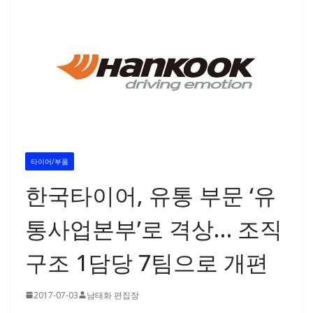
타이어/부품
한국타이어, 유통 부문 ‘유
통사업본부’로 격상… 조직
구조 1담당 7팀으로 개편
2017-07-03
남태화 편집장