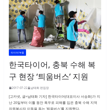
타이어/부품
한국타이어, 충북 수해 복
구 현장 ‘틔움버스’ 지원
2017-07-22
남태화 편집장
[고카넷, 글=남태화 기자] 한국타이어(대표이사 서승화)가 지
난 20일부터 이틀 동안 폭우로 피해를 입은 충북 수해 지역
자원봉사자 이동을 돕는 ‘틔움버스’를 지원했다.