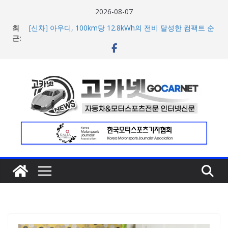
콘
2026-08-07
텐
최
[신차] 아우디, 100km당 12.8kWh의 전비 달성한 컴팩트 순
츠
근:
수 전기차 ‘A2 e-트론’ 공개
현대차, 8세대 완전변경 ‘디 올 뉴 아반떼’ 주요 사양 및 가격
로
공개… 본격 계약 개시
건
2026년 7월 국내 수입 승용차 신규 등록 전년 대비 14.3%
너
증가
한국타이어, 안전한 여름철 주행 위한 타이어 관리법 제안
뛰
포뮬러 E, 시즌13 일정 변경 및 모나코 ePrix와 2031년까지
기
장기 계약 연장 발표