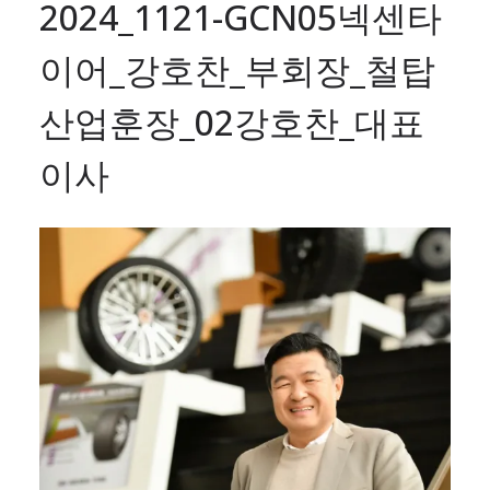
2024_1121-GCN05넥센타
이어_강호찬_부회장_철탑
산업훈장_02강호찬_대표
이사