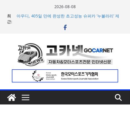
콘
2026-08-08
텐
최
아우디, 405일 만에 완성한 초고성능 슈퍼카 ‘누볼라리’ 제
츠
근:
작 비하인드 영상 공개
벤틀리, 첫 순수 전기 어반 럭셔리 SUV 토르칼 탑재될 ‘큐레
로
이션 엔진’ 공개
건
마일레, 코너링 쏠림·하체 소음 잡는 ‘스테빌라이저 링크’ 정
너
비 솔루션 제안
한온시스템, 캐나다 정부로부터 1,000만 캐나다달러 규모
뛰
지원 확보
기
넥센타이어 주최 ‘2026 스피드웨이 모터 페스티벌’ 3R 나이
트 페스티벌 8일 용인 개최