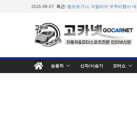
콘
최근:
람보르기니, 이탈리아 우주비행사 네스
2026-08-07
텐
담은 브랜드 필름 공개
현대차, 8세대 완전변경 ‘디 올 뉴 아
츠
개… 본격 계약 개시
로
아우디, 405일 만에 완성한 초고성능
인드 영상 공개
건
[신차] 가주 레이싱, 주행 성능 강화한 
너
개… 일본서 28일 계약 개시
뛰
포뮬러 E, 이동통신사 ‘기프가프’와 
적 가치 창출 모색
기
승용차
신차/시승기
모터쇼