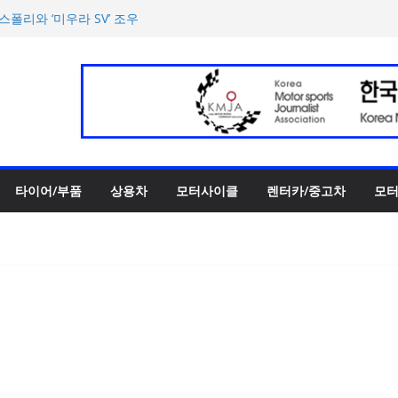
폴리와 ‘미우라 SV’ 조우
반떼’ 주요 사양 및 가격 공
 슈퍼카 ‘누볼라리’ 제작 비하
‘GR86’ 부분변경 모델 공
파트너십 체결… 친환경·사회
타이어/부품
상용차
모터사이클
렌터카/중고차
모터