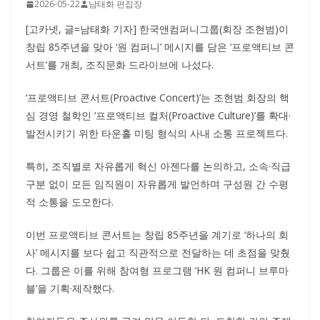
2026-05-22
남태화 편집장
[고카넷, 글=남태화 기자] 한국앤컴퍼니그룹(회장 조현범)이
창립 85주년을 맞아 ‘원 컴퍼니’ 메시지를 담은 ‘프로액티브 콘
서트’를 개최, 조직문화 드라이브에 나섰다.
‘프로액티브 콘서트(Proactive Concert)’는 조현범 회장의 핵
심 경영 철학인 ‘프로액티브 컬처(Proactive Culture)’를 확대·
발전시키기 위한 타운홀 미팅 형식의 사내 소통 프로젝트다.
특히, 조직별로 자유롭게 혁신 아젠다를 논의하고, 소속·직급
구분 없이 모든 임직원이 자유롭게 발언하며 구성원 간 수평
적 소통을 도모한다.
이번 프로액티브 콘서트는 창립 85주년을 계기로 ‘하나의 회
사’ 메시지를 보다 쉽고 직관적으로 전달하는 데 초점을 맞췄
다. 그룹은 이를 위해 참여형 프로그램 ‘HK 원 컴퍼니 브루마
블’을 기획·제작했다.