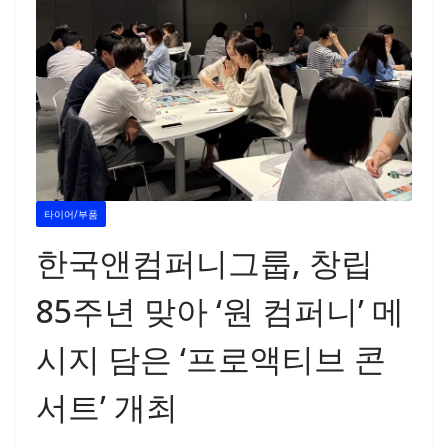
타이어/부품
한국앤컴퍼니그룹, 창립
85주년 맞아 ‘원 컴퍼니’ 메
시지 담은 ‘프로액티브 콘
서트’ 개최