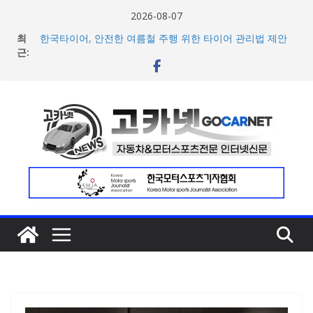
콘
2026-08-07
텐
최
한국타이어, 안전한 여름철 주행 위한 타이어 관리법 제안
츠
근:
포뮬러 E, 시즌13 일정 변경 및 모나코 ePrix와 2031년까지
장기 계약 연장 발표
로
[신차] 아우디, 100km당 12.8kWh의 전비 달성한 컴팩트 순
건
수 전기차 ‘A2 e-트론’ 공개
너
현대차, 8세대 완전변경 ‘디 올 뉴 아반떼’ 주요 사양 및 가격
공개… 본격 계약 개시
뛰
2026년 7월 국내 수입 승용차 신규 등록 전년 대비 14.3%
기
증가