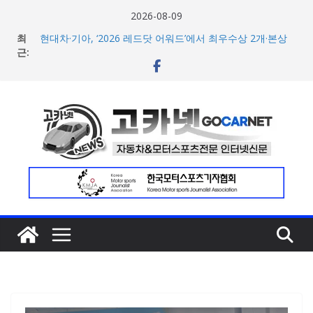
콘
2026-08-09
텐
최
현대차·기아, ‘2026 레드닷 어워드’에서 최우수상 2개·본상
츠
근:
15개 수상
[신차] BMW, 8월 온라인 한정 에디션 3종 출시… 11일
로
‘BMW 샵 온라인’ 판매 개시
건
벤틀리, 첫 순수 전기 어반 럭셔리 SUV 토르칼 탑재될 ‘큐레
너
이션 엔진’ 공개
벤틀리서울, 광주 신세계백화점에서 호남지역 최초 브랜드
뛰
팝업 오픈
기
BMW 레이디스 챔피언십 2026, 다양한 티켓 패키지 선보이
며 본격 대회 준비 돌입