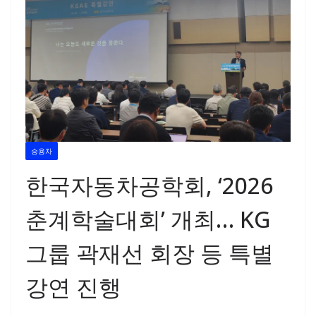
승용차
한국자동차공학회, ‘2026
춘계학술대회’ 개최… KG
그룹 곽재선 회장 등 특별
강연 진행