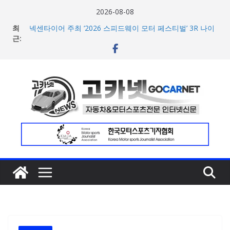
콘
2026-08-08
텐
최
넥센타이어 주최 ‘2026 스피드웨이 모터 페스티벌’ 3R 나이
츠
근:
트 페스티벌 8일 용인 개최
아우디, 405일 만에 완성한 초고성능 슈퍼카 ‘누볼라리’ 제
로
작 비하인드 영상 공개
건
벤틀리, 첫 순수 전기 어반 럭셔리 SUV 토르칼 탑재될 ‘큐레
너
이션 엔진’ 공개
마일레, 코너링 쏠림·하체 소음 잡는 ‘스테빌라이저 링크’ 정
뛰
비 솔루션 제안
기
한온시스템, 캐나다 정부로부터 1,000만 캐나다달러 규모
지원 확보