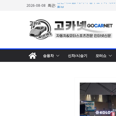
콘
최근:
한온시스템, 캐나다 정부로부터 1,0
2026-08-08
텐
확보
넥센타이어 주최 ‘2026 스피드웨이 모
츠
스티벌 8일 용인 개최
로
아우디, 405일 만에 완성한 초고성능
인드 영상 공개
건
벤틀리, 첫 순수 전기 어반 럭셔리 S
너
엔진’ 공개
뛰
마일레, 코너링 쏠림·하체 소음 잡는 
루션 제안
기
승용차
신차/시승기
모터쇼