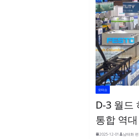
모터쇼
D-3 월드
통합 역대
2025-12-01
남태화 