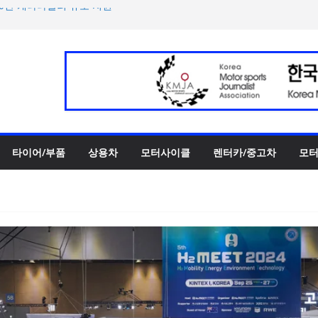
00만 캐나다달러 규모 지원
터 페스티벌’ 3R 나이트 페
 슈퍼카 ‘누볼라리’ 제작 비하
UV 토르칼 탑재될 ‘큐레이션
‘스테빌라이저 링크’ 정비 솔
타이어/부품
상용차
모터사이클
렌터카/중고차
모터