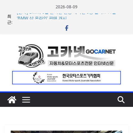
콘
2026-08-09
텐
최
[신차] BMW, 8월 온라인 한정 에디션 3종 출시… 11일
츠
근:
‘BMW 샵 온라인’ 판매 개시
벤틀리, 첫 순수 전기 어반 럭셔리 SUV 토르칼 탑재될 ‘큐레
로
이션 엔진’ 공개
건
벤틀리서울, 광주 신세계백화점에서 호남지역 최초 브랜드
너
팝업 오픈
BMW 레이디스 챔피언십 2026, 다양한 티켓 패키지 선보이
뛰
며 본격 대회 준비 돌입
기
현대차·기아, ‘2026 레드닷 어워드’에서 최우수상 2개·본상
15개 수상