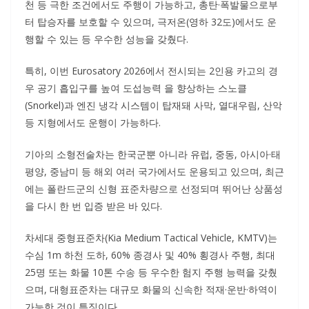
천 등 극한 조건에서도 주행이 가능하고, 총탄·폭발물으로부
터 탑승자를 보호할 수 있으며, 극저온(영하 32도)에서도 운
행할 수 있는 등 우수한 성능을 갖췄다.
특히, 이번 Eurosatory 2026에서 전시되는 2인용 카고의 경
우 공기 흡입구를 높여 도섭능력 을 향상하는 스노클
(Snorkel)과 엔진 냉각 시스템이 탑재돼 사막, 열대우림, 산악
등 지형에서도 운행이 가능하다.
기아의 소형전술차는 한국군뿐 아니라 유럽, 중동, 아시아·태
평양, 중남미 등 해외 여러 국가에서도 운용되고 있으며, 최근
에는 폴란드군의 신형 표준차량으로 선정되며 뛰어난 상품성
을 다시 한 번 입증 받은 바 있다.
차세대 중형표준차(Kia Medium Tactical Vehicle, KMTV)는
수심 1m 하천 도하, 60% 종경사 및 40% 횡경사 주행, 최대
25명 또는 화물 10톤 수송 등 우수한 험지 주행 능력을 갖췄
으며, 대형표준차는 대규모 화물의 신속한 적재·운반·하역이
가능한 것이 특징이다.