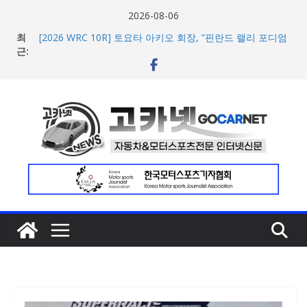
콘
2026-08-06
텐
최
[2026 WRC 10R] 토요타 아키오 회장, “핀란드 랠리 포디엄
츠
근:
싹쓸이는 미캐닉과 팀 전체의 헌신 덕분”
[2026 WRC 10R 팀 리뷰] 란치아 코르세 HF, 그리야진 랠리
로
2 부문 7위 기록하며 귀중한 데이터 확보
건
현대차, 8세대 완전변경 ‘디 올 뉴 아반떼’ 주요 사양 및 가격
너
공개… 본격 계약 개시
2026년 7월 국내 수입 승용차 신규 등록 전년 대비 14.3%
뛰
증가
기
한국타이어, 안전한 여름철 주행 위한 타이어 관리법 제안