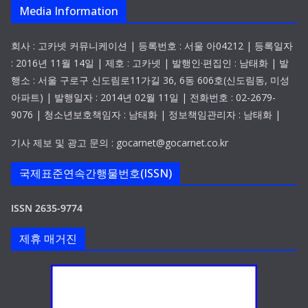
Media Information
회사 : 고카넷 커뮤니케이션 | 등록번호 : 서울 아04212 | 등록일자
: 2016년 11월 14일 | 제호 : 고카넷 | 발행인·편집인 : 남태화 | 발
행소 : 서울 구로구 신도림로11가길 36, 6동 606호(신도림동, 미성
아파트) | 발행일자 : 2014년 02월 11일 | 전화번호 : 02-2679-
9076 | 청소년보호책임자 : 남태화 | 정보책임관리자 : 남태화 |
기사 제보 및 광고 문의 : gocarnet@gocarnet.co.kr
국제표준연속간행물번호(ISSN)
ISSN 2635-9774
제휴 매거진