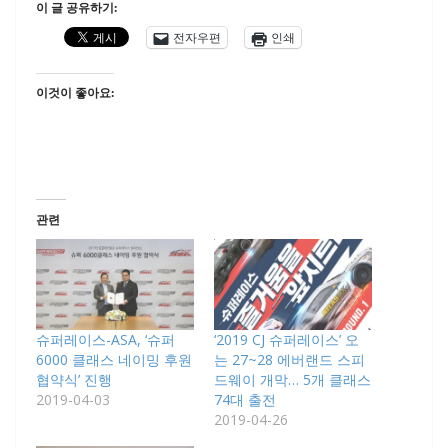
이 글 공유하기:
전자우편
인쇄
이것이 좋아요:
관련
슈퍼레이스-ASA, ‘슈퍼
‘2019 CJ 슈퍼레이스’ 오
6000 클래스 네이밍 후원
는 27~28 에버랜드 스피
협약식’ 진행
드웨이 개막… 5개 클래스
2019-04-03
74대 출전
2019-04-26