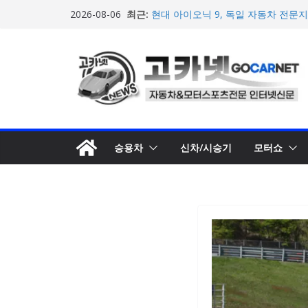
한국타이어, 안전한 여름철 주행 위
콘
최근:
2026-08-06
현대 아이오닉 9, 독일 자동차 전문지
텐
가서 우수성 입증
혼다코리아, ‘제3회 마이 드림 모빌리
츠
및 공모작 접수
로
현대차, 8세대 완전변경 ‘디 올 뉴 아
개… 본격 계약 개시
건
2026년 7월 국내 수입 승용차 신규 등
너
뛰
기
승용차
신차/시승기
모터쇼