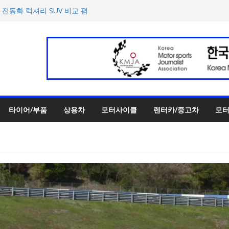
한 타이어 관리법 제안
 전동화 럭셔리 SUV 비교 평
티 어린이 그림 공모전’ 개최
반떼’ 주요 사양 및 가격 공
록 전년 대비 14.3% 증가
타이어/부품
상용차
모터사이클
렌터카/중고차
모터