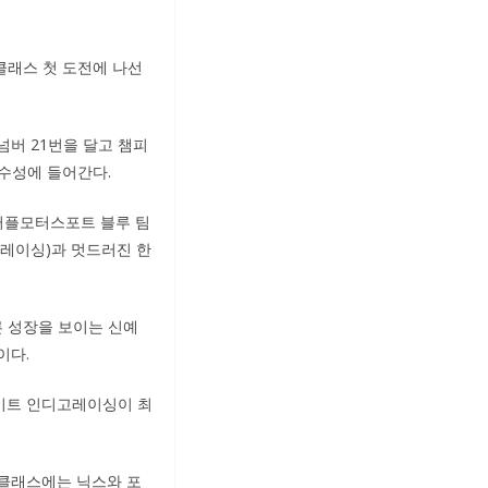
클래스 첫 도전에 나선
넘버 21번을 달고 챔피
수성에 들어간다.
-퍼플모터스포트 블루 팀
원레이싱)과 멋드러진 한
른 성장을 보이는 신예
이다.
이트 인디고레이싱이 최
 클래스에는 닉스와 포