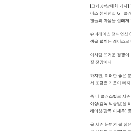
[고카넷=남태화 기자] 2
이스 챔피언십 GT 클
팬들의 마음을 설레게 
슈퍼레이스 챔피언십 G
쟁을 펼치는 레이스로 
이처럼 뜨거운 경쟁이 
질 전망이다.
하지만, 이러한 좋은 
서 조금은 기운이 빠지는
좀 더 클래스별로 시즌
이싱(감독 박종임)을 
레이싱(감독 이재우) 등
올 시즌 눈여겨 볼 