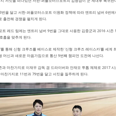
잠시 서킷을 떠나있던 서한-퍼플모터스포트의 김종겸이 군 제대후 복귀한다
3번을 달고 서한-퍼플모터스포트 이원화 정책에 따라 엔트리 넘버 6번에
 출전해 경쟁을 펼치게 된다.
트 레드 팀에는 엔트리 넘버 9번을 그대로 사용한 김중군과 2016 시즌 
호흡을 맞추게 된다.
터쇼’를 통해 신형 크루즈를 베이스로 제작한 ‘신형 크루즈 레이스카’를 세계
 머신과 새로운 마음가짐으로 통산 9번째 챔피언 도전에 나선다.
과 마찬가지로 이재우 감독 겸 드라이버와 안재모 투톱 체체로 2017 시
 마찬가지로 11번과 79번을 달고 서킷을 질주하게 된다.