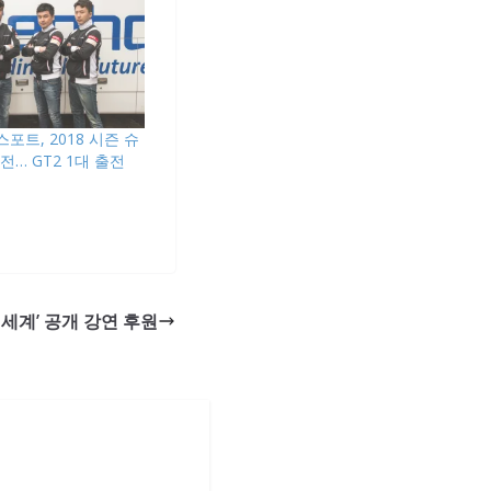
포트, 2018 시즌 슈
출전… GT2 1대 출전
세계’ 공개 강연 후원