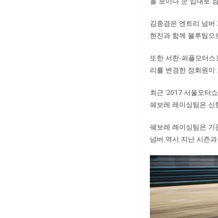
을 보이다 군 입대로 
김종겸은 엔트리 넘버 
현진과 함께 블루팀으로
또한 서한-퍼플모터스포
리를 변경한 정회원이 
최근 ‘2017 서울모
쉐보레 레이싱팀은 신형
쉐보레 레이싱팀은 기존
넘버 역시 지난 시즌과