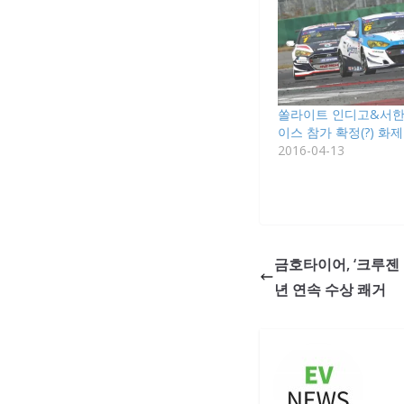
쏠라이트 인디고&서한
이스 참가 확정(?) 화제
2016-04-13
금호타이어, ‘크루젠 
년 연속 수상 쾌거