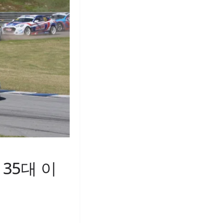
 35대 이