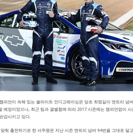
챔피언이 속해 있는 쏠라이트 인디고레이싱은 당초 최명길이 엔트리 넘버 
 예정이었으나, 최근 팀과 결별함에 따라 2017 시즌에는 챔피언없이 시
반감시키고 있다.
 맞춰 출전하기로 한 서주원은 지난 시즌 엔트리 넘버 94번을 그대로 달