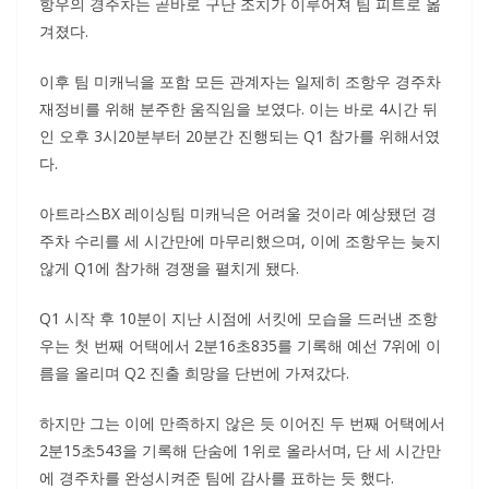
항우의 경주차는 곧바로 구난 조치가 이루어져 팀 피트로 옮
겨졌다.
이후 팀 미캐닉을 포함 모든 관계자는 일제히 조항우 경주차
재정비를 위해 분주한 움직임을 보였다. 이는 바로 4시간 뒤
인 오후 3시20분부터 20분간 진행되는 Q1 참가를 위해서였
다.
아트라스BX 레이싱팀 미캐닉은 어려울 것이라 예상됐던 경
주차 수리를 세 시간만에 마무리했으며, 이에 조항우는 늦지
않게 Q1에 참가해 경쟁을 펼치게 됐다.
Q1 시작 후 10분이 지난 시점에 서킷에 모습을 드러낸 조항
우는 첫 번째 어택에서 2분16초835를 기록해 예선 7위에 이
름을 올리며 Q2 진출 희망을 단번에 가져갔다.
하지만 그는 이에 만족하지 않은 듯 이어진 두 번째 어택에서
2분15초543을 기록해 단숨에 1위로 올라서며, 단 세 시간만
에 경주차를 완성시켜준 팀에 감사를 표하는 듯 했다.