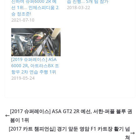
신하며 슈퍼6000 2R 예
습 진행… 5개 팀 참가
선 1위… 인제스피디움 2
2018-03-22
승 정조준!
2021-07-10
[2019 슈퍼레이스] ASA
6000 2R, 아트라스BX 조
항우 2차 연습 주행 1위
2019-05-24
[2017 슈퍼레이스] ASA GT2 2R 예선, 서한-퍼플 블루 권
봄이 1위
[2017 카트 챔피언십] 경기 앞둔 영암 F1 카트장 활기 넘
쳐