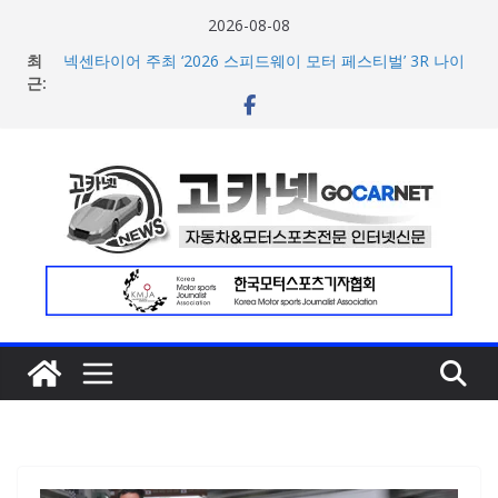
콘
2026-08-08
텐
최
넥센타이어 주최 ‘2026 스피드웨이 모터 페스티벌’ 3R 나이
츠
근:
트 페스티벌 8일 용인 개최
아우디, 405일 만에 완성한 초고성능 슈퍼카 ‘누볼라리’ 제
로
작 비하인드 영상 공개
건
벤틀리, 첫 순수 전기 어반 럭셔리 SUV 토르칼 탑재될 ‘큐레
너
이션 엔진’ 공개
마일레, 코너링 쏠림·하체 소음 잡는 ‘스테빌라이저 링크’ 정
뛰
비 솔루션 제안
기
한온시스템, 캐나다 정부로부터 1,000만 캐나다달러 규모
지원 확보