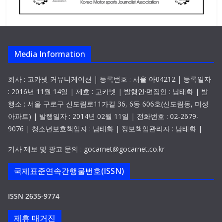
Media Information
회사 : 고카넷 커뮤니케이션 | 등록번호 : 서울 아04212 | 등록일자
: 2016년 11월 14일 | 제호 : 고카넷 | 발행인·편집인 : 남태화 | 발
행소 : 서울 구로구 신도림로11가길 36, 6동 606호(신도림동, 미성
아파트) | 발행일자 : 2014년 02월 11일 | 전화번호 : 02-2679-
9076 | 청소년보호책임자 : 남태화 | 정보책임관리자 : 남태화 |
기사 제보 및 광고 문의 : gocarnet@gocarnet.co.kr
국제표준연속간행물번호(ISSN)
ISSN 2635-9774
제휴 매거진