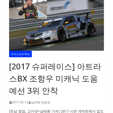
모터스포츠/튜닝
[2017 슈퍼레이스] 아트라
스BX 조항우 미캐닉 도움
예선 3위 안착
2017-05-14
남태화 편집장
[전남 영암, 고카넷=남태화 기자] 2017 시즌 개막전에서 압도