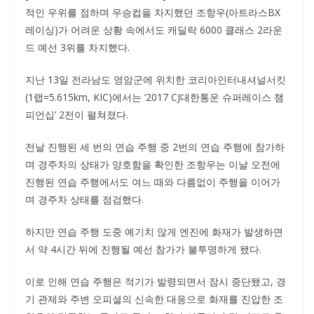
적인 우위를 점하며 우승컵을 차지했던 조항우(아트라스BX
레이싱)가 어려운 상황 속에서도 캐딜락 6000 클래스 2라운
드 예선 3위를 차지했다.
지난 13일 전라남도 영암군에 위치한 코리아인터내셔널서킷
(1랩=5.615km, KIC)에서는 ‘2017 CJ대한통운 슈퍼레이스 챔
피언십’ 2전이 펼쳐졌다.
전날 진행된 세 번의 연습 주행 중 2번의 연습 주행에 참가하
며 경주차의 상태가 양호함을 확인한 조항우는 이날 오전에
진행된 연습 주행에서도 여느 때와 다름없이 주행을 이어가
며 경주차 상태를 점검했다.
하지만 연습 주행 도중 예기치 않게 엔진에 화재가 발생하면
서 약 4시간 뒤에 진행될 예선 참가가 불투명하게 됐다.
이로 인해 연습 주행은 적기가 발령되면서 잠시 중단됐고, 경
기 관제와 주변 오피셜의 신속한 대응으로 화재를 진압한 조