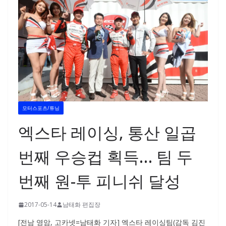
모터스포츠/튜닝
엑스타 레이싱, 통산 일곱
번째 우승컵 획득… 팀 두
번째 원-투 피니쉬 달성
2017-05-14
남태화 편집장
[전남 영암, 고카넷=남태화 기자] 엑스타 레이싱팀(감독 김진