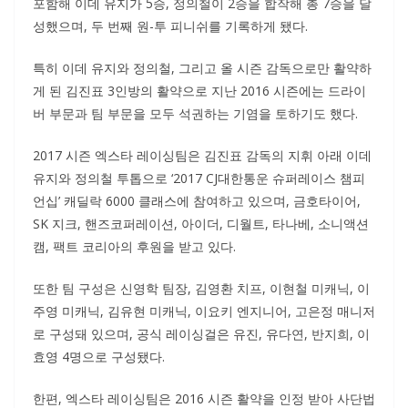
포함해 이데 유지가 5승, 정의철이 2승을 합작해 총 7승을 달
성했으며, 두 번째 원-투 피니쉬를 기록하게 됐다.
특히 이데 유지와 정의철, 그리고 올 시즌 감독으로만 활약하
게 된 김진표 3인방의 활약으로 지난 2016 시즌에는 드라이
버 부문과 팀 부문을 모두 석권하는 기염을 토하기도 했다.
2017 시즌 엑스타 레이싱팀은 김진표 감독의 지휘 아래 이데
유지와 정의철 투톱으로 ‘2017 CJ대한통운 슈퍼레이스 챔피
언십’ 캐딜락 6000 클래스에 참여하고 있으며, 금호타이어,
SK 지크, 핸즈코퍼레이션, 아이더, 디월트, 타나베, 소니액션
캠, 팩트 코리아의 후원을 받고 있다.
또한 팀 구성은 신영학 팀장, 김영환 치프, 이현철 미캐닉, 이
주영 미캐닉, 김유현 미캐닉, 이요키 엔지니어, 고은정 매니저
로 구성돼 있으며, 공식 레이싱걸은 유진, 유다연, 반지희, 이
효영 4명으로 구성됐다.
한편, 엑스타 레이싱팀은 2016 시즌 활약을 인정 받아 사단법