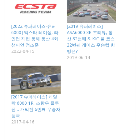
[2022 슈퍼레이스-슈퍼
[2019 슈퍼레이스]
6000] 엑스타 레이싱, 라
ASA6000 3R 프리뷰, 통
인업 재편 통해 통산 4회
산 82번째 & KIC 풀 코스
챔피언 정조준
22번째 레이스 우승컵 향
2022-04-15
방은?
2019-06-14
[2017 슈퍼레이스] 캐딜
락 6000 1R, 조항우 폴투
윈… 개막전 6번째 우승자
등극
2017-04-16