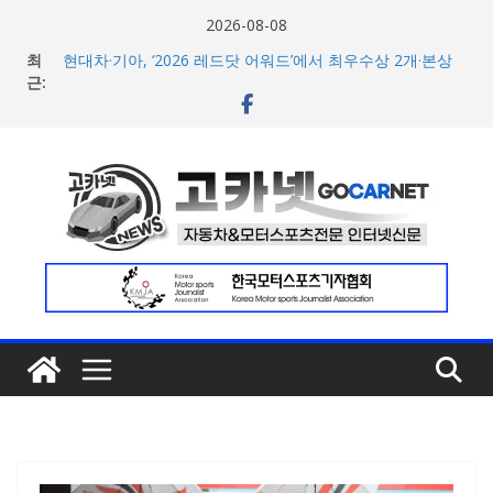
콘
2026-08-08
텐
최
현대차·기아, ‘2026 레드닷 어워드’에서 최우수상 2개·본상
츠
근:
15개 수상
[신차] BMW, 8월 온라인 한정 에디션 3종 출시… 11일
로
‘BMW 샵 온라인’ 판매 개시
건
벤틀리, 첫 순수 전기 어반 럭셔리 SUV 토르칼 탑재될 ‘큐레
너
이션 엔진’ 공개
벤틀리서울, 광주 신세계백화점에서 호남지역 최초 브랜드
뛰
팝업 오픈
기
BMW 레이디스 챔피언십 2026, 다양한 티켓 패키지 선보이
며 본격 대회 준비 돌입