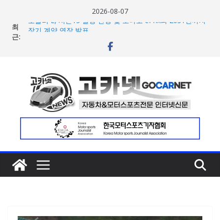
콘
2026-08-07
텐
포뮬러 E, 시즌13 일정 변경 및 모나코 ePrix와 2031년까지
최
츠
장기 계약 연장 발표
근:
[신차] 아우디, 100km당 12.8kWh의 전비 달성한 컴팩트 순
로
수 전기차 ‘A2 e-트론’ 공개
건
현대차, 8세대 완전변경 ‘디 올 뉴 아반떼’ 주요 사양 및 가격
너
공개… 본격 계약 개시
2026년 7월 국내 수입 승용차 신규 등록 전년 대비 14.3%
뛰
증가
기
한국타이어, 안전한 여름철 주행 위한 타이어 관리법 제안