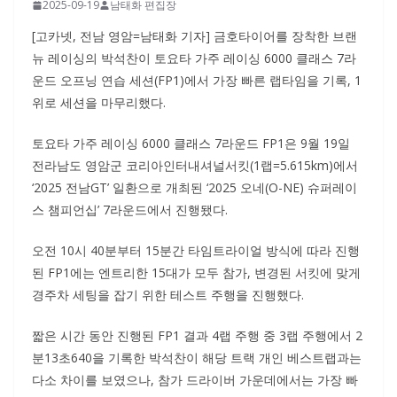
2025-09-19
남태화 편집장
[고카넷, 전남 영암=남태화 기자] 금호타이어를 장착한 브랜
뉴 레이싱의 박석찬이 토요타 가주 레이싱 6000 클래스 7라
운드 오프닝 연습 세션(FP1)에서 가장 빠른 랩타임을 기록, 1
위로 세션을 마무리했다.
토요타 가주 레이싱 6000 클래스 7라운드 FP1은 9월 19일
전라남도 영암군 코리아인터내셔널서킷(1랩=5.615km)에서
‘2025 전남GT’ 일환으로 개최된 ‘2025 오네(O-NE) 슈퍼레이
스 챔피언십’ 7라운드에서 진행됐다.
오전 10시 40분부터 15분간 타임트라이얼 방식에 따라 진행
된 FP1에는 엔트리한 15대가 모두 참가, 변경된 서킷에 맞게
경주차 세팅을 잡기 위한 테스트 주행을 진행했다.
짧은 시간 동안 진행된 FP1 결과 4랩 주행 중 3랩 주행에서 2
분13초640을 기록한 박석찬이 해당 트랙 개인 베스트랩과는
다소 차이를 보였으나, 참가 드라이버 가운데에서는 가장 빠