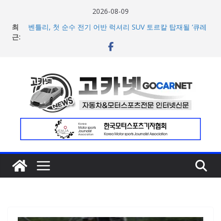
콘
2026-08-09
텐
최
벤틀리, 첫 순수 전기 어반 럭셔리 SUV 토르칼 탑재될 ‘큐레
츠
근:
이션 엔진’ 공개
벤틀리서울, 광주 신세계백화점에서 호남지역 최초 브랜드
로
팝업 오픈
건
BMW 레이디스 챔피언십 2026, 다양한 티켓 패키지 선보이
너
며 본격 대회 준비 돌입
현대차·기아, ‘2026 레드닷 어워드’에서 최우수상 2개·본상
뛰
15개 수상
기
[신차] BMW, 8월 온라인 한정 에디션 3종 출시… 11일
‘BMW 샵 온라인’ 판매 개시