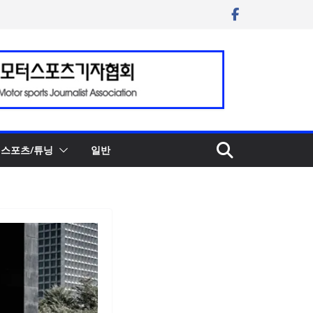
스포츠/튜닝
일반