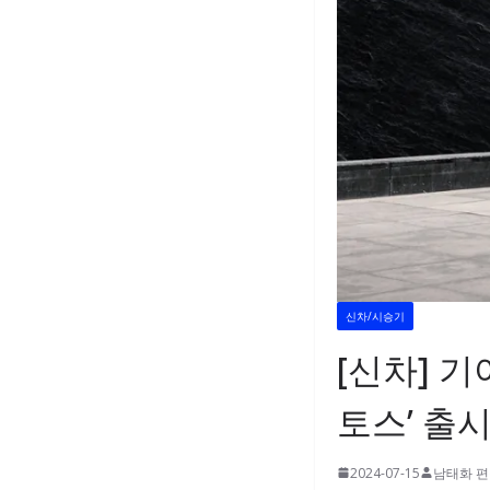
신차/시승기
[신차] 기
토스’ 출
2024-07-15
남태화 