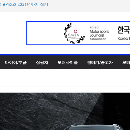
 ePrix와 2031년까지 장기
h의 전비 달성한 컴팩트 순수 전
반떼’ 주요 사양 및 가격 공
록 전년 대비 14.3% 증가
한 타이어 관리법 제안
타이어/부품
상용차
모터사이클
렌터카/중고차
모터