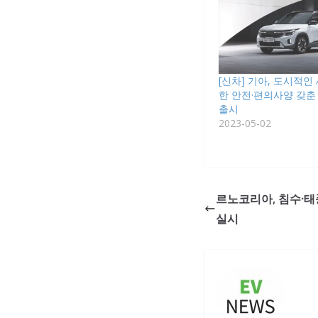
[신차] 기아, 도시적인
한 안전·편의사양 갖춘 ‘
출시
2023-05-02
르노코리아, 침수·태
실시