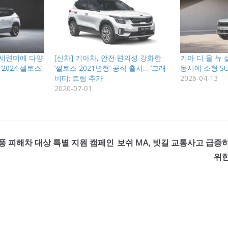
 세련미에 다양
[신차] 기아차, 안전·편의성 강화한
기아 디 올 뉴
2024 셀토스’
‘셀토스 2021년형’ 공식 출시… ‘그래
동시에 소형 SU
비티; 트림 추가
2026-04-13
2020-07-01
풍 피해차 대상 특별 지원 캠페인
보쉬 MA, 빗길 교통사고 급증
위한