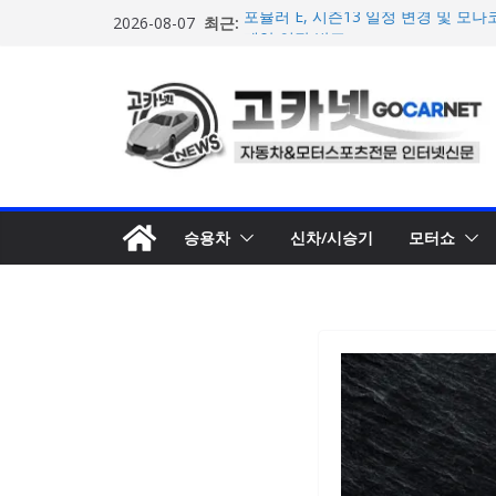
콘
최근:
포뮬러 E, 시즌13 일정 변경 및 모나코
2026-08-07
텐
계약 연장 발표
[신차] 아우디, 100km당 12.8kW
츠
기차 ‘A2 e-트론’ 공개
로
현대차, 8세대 완전변경 ‘디 올 뉴 아
개… 본격 계약 개시
건
2026년 7월 국내 수입 승용차 신규 등
너
한국타이어, 안전한 여름철 주행 위
뛰
기
승용차
신차/시승기
모터쇼