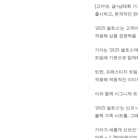
[고카넷, 글=남태화 기
출시하고, 본격적인 판
‘2025 셀토스’는 
적용해 상품 경쟁력을 
기아는 ‘2025 셀토스
트림에 기본으로 탑재해
또한, 프레스티지 트림
적용해 역동적인 이미
이와 함께 시그니처 트
‘2025 셀토스’는 
블랙 가죽 시트를, 그
기아가 새롭게 선보인 ‘2
만원 ~ 2,790만원이며,