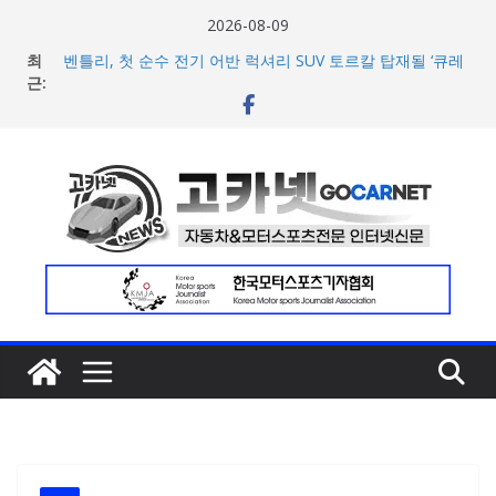
콘
2026-08-09
텐
최
벤틀리, 첫 순수 전기 어반 럭셔리 SUV 토르칼 탑재될 ‘큐레
츠
근:
이션 엔진’ 공개
벤틀리서울, 광주 신세계백화점에서 호남지역 최초 브랜드
로
팝업 오픈
건
BMW 레이디스 챔피언십 2026, 다양한 티켓 패키지 선보이
너
며 본격 대회 준비 돌입
현대차·기아, ‘2026 레드닷 어워드’에서 최우수상 2개·본상
뛰
15개 수상
기
[신차] BMW, 8월 온라인 한정 에디션 3종 출시… 11일
‘BMW 샵 온라인’ 판매 개시