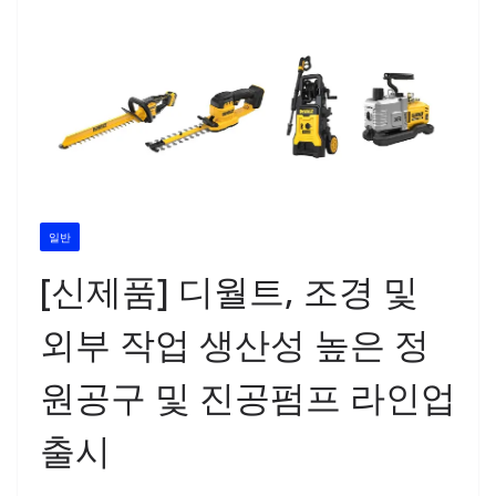
일반
[신제품] 디월트, 조경 및
외부 작업 생산성 높은 정
원공구 및 진공펌프 라인업
출시