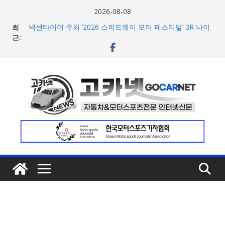
콘
2026-08-08
텐
최
넥센타이어 주최 ‘2026 스피드웨이 모터 페스티벌’ 3R 나이
츠
근:
트 페스티벌 8일 용인 개최
아우디, 405일 만에 완성한 초고성능 슈퍼카 ‘누볼라리’ 제
로
작 비하인드 영상 공개
건
벤틀리, 첫 순수 전기 어반 럭셔리 SUV 토르칼 탑재될 ‘큐레
너
이션 엔진’ 공개
마일레, 코너링 쏠림·하체 소음 잡는 ‘스테빌라이저 링크’ 정
뛰
비 솔루션 제안
기
한온시스템, 캐나다 정부로부터 1,000만 캐나다달러 규모
지원 확보