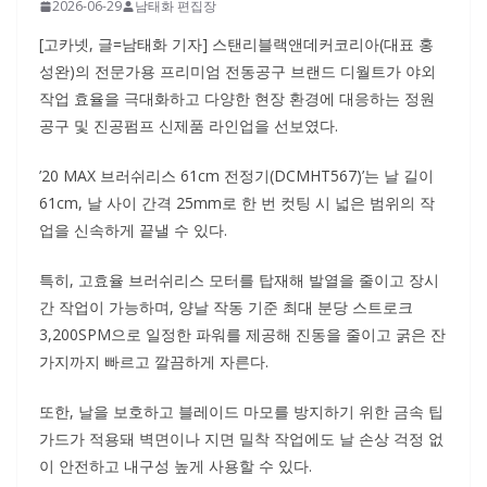
2026-06-29
남태화 편집장
[고카넷, 글=남태화 기자] 스탠리블랙앤데커코리아(대표 홍
성완)의 전문가용 프리미엄 전동공구 브랜드 디월트가 야외
작업 효율을 극대화하고 다양한 현장 환경에 대응하는 정원
공구 및 진공펌프 신제품 라인업을 선보였다.
’20 MAX 브러쉬리스 61cm 전정기(DCMHT567)’는 날 길이
61cm, 날 사이 간격 25mm로 한 번 컷팅 시 넓은 범위의 작
업을 신속하게 끝낼 수 있다.
특히, 고효율 브러쉬리스 모터를 탑재해 발열을 줄이고 장시
간 작업이 가능하며, 양날 작동 기준 최대 분당 스트로크
3,200SPM으로 일정한 파워를 제공해 진동을 줄이고 굵은 잔
가지까지 빠르고 깔끔하게 자른다.
또한, 날을 보호하고 블레이드 마모를 방지하기 위한 금속 팁
가드가 적용돼 벽면이나 지면 밀착 작업에도 날 손상 걱정 없
이 안전하고 내구성 높게 사용할 수 있다.