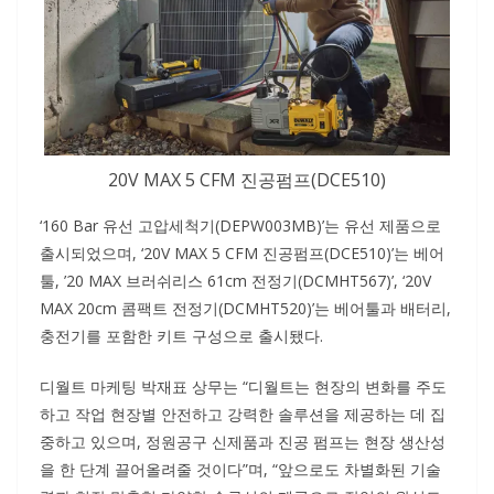
20V MAX 5 CFM 진공펌프(DCE510)
‘160 Bar 유선 고압세척기(DEPW003MB)’는 유선 제품으로
출시되었으며, ‘20V MAX 5 CFM 진공펌프(DCE510)’는 베어
툴, ’20 MAX 브러쉬리스 61cm 전정기(DCMHT567)’, ‘20V
MAX 20cm 콤팩트 전정기(DCMHT520)’는 베어툴과 배터리,
충전기를 포함한 키트 구성으로 출시됐다.
디월트 마케팅 박재표 상무는 “디월트는 현장의 변화를 주도
하고 작업 현장별 안전하고 강력한 솔루션을 제공하는 데 집
중하고 있으며, 정원공구 신제품과 진공 펌프는 현장 생산성
을 한 단계 끌어올려줄 것이다”며, “앞으로도 차별화된 기술