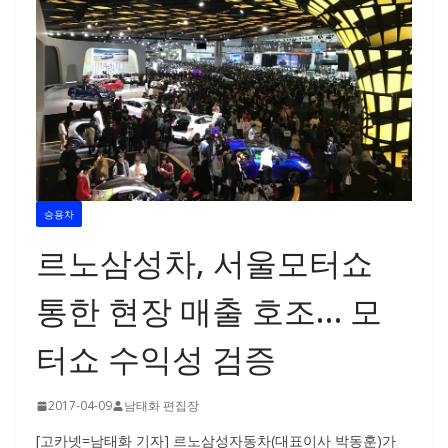
승용차
르노삼성차, 서울모터쇼
통한 현장 매출 호조… 모
터쇼 수익성 검증
2017-04-09
남태화 편집장
[고카넷=남태화 기자] 르노삼성자동차(대표이사 박동훈)가