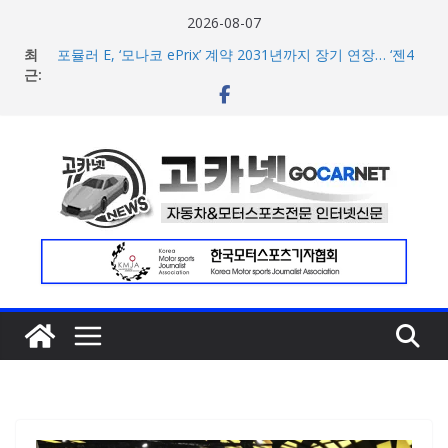
콘
2026-08-07
텐
최
포뮬러 E, ‘모나코 ePrix’ 계약 2031년까지 장기 연장… ‘젠4
츠
근:
시대’ 전설 계속 된다
‘역대 최대 규모’ 포뮬러 E 시즌13 일정 수정 발표… 모나코
로
일정 변경 및 21라운드 확정
건
현대차, 8세대 완전변경 ‘디 올 뉴 아반떼’ 주요 사양 및 가격
너
공개… 본격 계약 개시
2026년 7월 국내 수입 승용차 신규 등록 전년 대비 14.3%
뛰
증가
기
한국타이어, 안전한 여름철 주행 위한 타이어 관리법 제안