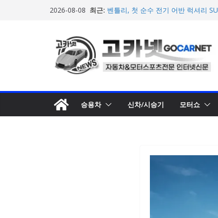
[신차] BMW, 8월 온라인 한정 에디션
콘
최근:
2026-08-08
온라인’ 판매 개시
텐
벤틀리, 첫 순수 전기 어반 럭셔리 S
엔진’ 공개
츠
벤틀리서울, 광주 신세계백화점에서 
로
오픈
BMW 레이디스 챔피언십 2026, 다
건
격 대회 준비 돌입
너
현대차·기아, ‘2026 레드닷 어워드’
뛰
수상
기
승용차
신차/시승기
모터쇼