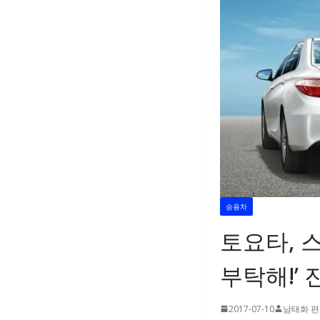
승용차
토요타, 
부탁해!’ 
2017-07-10
남태화 