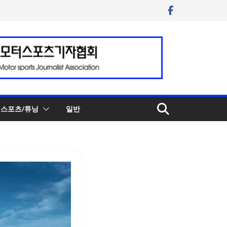
스포츠/튜닝
일반