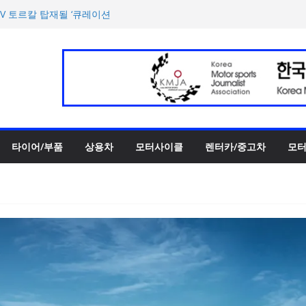
 3종 출시… 11일 ‘BMW 샵
UV 토르칼 탑재될 ‘큐레이션
호남지역 최초 브랜드 팝업
양한 티켓 패키지 선보이며 본
에서 최우수상 2개·본상 15개
타이어/부품
상용차
모터사이클
렌터카/중고차
모터