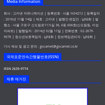
Media Information
회사 : 고카넷 커뮤니케이션 | 등록번호 : 서울 아04212 | 등록일자
: 2016년 11월 14일 | 제호 : 고카넷 | 발행인·편집인 : 남태화 | 발
행소 : 서울 구로구 신도림로11가길 36, 6동 606호(신도림동, 미성
아파트) | 발행일자 : 2014년 02월 11일 | 전화번호 : 02-2679-
9076 | 청소년보호책임자 : 남태화 | 정보책임관리자 : 남태화 |
기사 제보 및 광고 문의 : gocarnet@gocarnet.co.kr
국제표준연속간행물번호(ISSN)
ISSN 2635-9774
제휴 매거진