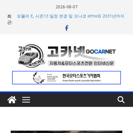
콘
2026-08-07
텐
최
포뮬러 E, 시즌13 일정 변경 및 모나코 ePrix와 2031년까지
츠
근:
장기 계약 연장 발표
[신차] 아우디, 100km당 12.8kWh의 전비 달성한 컴팩트 순
로
수 전기차 ‘A2 e-트론’ 공개
건
현대차, 8세대 완전변경 ‘디 올 뉴 아반떼’ 주요 사양 및 가격
너
공개… 본격 계약 개시
2026년 7월 국내 수입 승용차 신규 등록 전년 대비 14.3%
뛰
증가
기
한국타이어, 안전한 여름철 주행 위한 타이어 관리법 제안