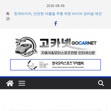
콘
2026-08-06
텐
최
한국타이어, 안전한 여름철 주행 위한 타이어 관리법 제안
츠
근:
볼보자동차, 5~7월 글로벌 판매량 16만4663대 기록… 전동
화 모델 비중 53% 달성
로
[2026 WRC 10R] 토요타 아키오 회장, “핀란드 랠리 포디엄
건
싹쓸이는 미캐닉과 팀 전체의 헌신 덕분”
너
현대차, 8세대 완전변경 ‘디 올 뉴 아반떼’ 주요 사양 및 가격
공개… 본격 계약 개시
뛰
2026년 7월 국내 수입 승용차 신규 등록 전년 대비 14.3%
기
증가