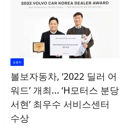
승용차
볼보자동차, ‘2022 딜러 어
워드’ 개최… ‘H모터스 분당
서현’ 최우수 서비스센터
수상