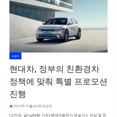
승용차
현대차, 정부의 친환경차
정책에 맞춰 특별 프로모션
진행
2024-05-01
남태화 편집장
[고카넷, 글=남태화 기자] 현대자동차가 온실가스 저감 및 친