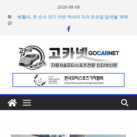
콘
2026-08-08
텐
최
벤틀리, 첫 순수 전기 어반 럭셔리 SUV 토르칼 탑재될 ‘큐레
츠
근:
이션 엔진’ 공개
벤틀리서울, 광주 신세계백화점에서 호남지역 최초 브랜드
로
팝업 오픈
건
BMW 레이디스 챔피언십 2026, 다양한 티켓 패키지 선보이
너
며 본격 대회 준비 돌입
현대차·기아, ‘2026 레드닷 어워드’에서 최우수상 2개·본상
뛰
15개 수상
기
[신차] BMW, 8월 온라인 한정 에디션 3종 출시… 11일
‘BMW 샵 온라인’ 판매 개시