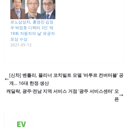
르노삼성차, 홍영진·김정
우·박정호 디렉터 3인 ‘제
18회 자동차의 날’ 유공자
포상 수상
2021-05-12
[신차] 벤틀리, 뮬리너 코치빌트 모델 ‘바투르 컨버터블’ 공
개… 16대 한정 생산
캐딜락, 광주·전남 지역 서비스 거점 ‘광주 서비스센터’ 오
픈