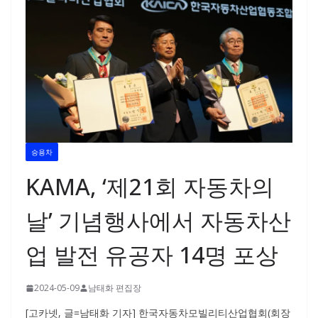
승용차
KAMA, ‘제21회 자동차의
날’ 기념행사에서 자동차산
업 발전 유공자 14명 포상
2024-05-09
남태화 편집장
[고카넷, 글=남태화 기자] 한국자동차모빌리티산업협회(회장