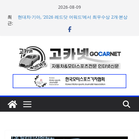
콘
2026-08-09
BMW 레이디스 챔피언십 2026, 다양한 티켓 패키지 선보이
텐
최
며 본격 대회 준비 돌입
츠
근:
현대차·기아, ‘2026 레드닷 어워드’에서 최우수상 2개·본상
15개 수상
로
[신차] BMW, 8월 온라인 한정 에디션 3종 출시… 11일
건
‘BMW 샵 온라인’ 판매 개시
너
벤틀리, 첫 순수 전기 어반 럭셔리 SUV 토르칼 탑재될 ‘큐레
이션 엔진’ 공개
뛰
벤틀리서울, 광주 신세계백화점에서 호남지역 최초 브랜드
기
팝업 오픈