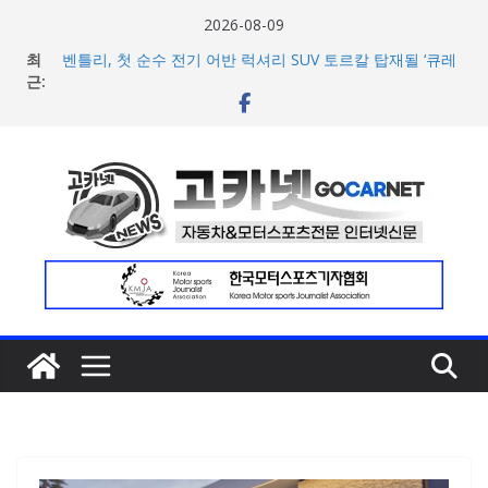
콘
2026-08-09
텐
최
벤틀리, 첫 순수 전기 어반 럭셔리 SUV 토르칼 탑재될 ‘큐레
츠
근:
이션 엔진’ 공개
벤틀리서울, 광주 신세계백화점에서 호남지역 최초 브랜드
로
팝업 오픈
건
BMW 레이디스 챔피언십 2026, 다양한 티켓 패키지 선보이
너
며 본격 대회 준비 돌입
현대차·기아, ‘2026 레드닷 어워드’에서 최우수상 2개·본상
뛰
15개 수상
기
[신차] BMW, 8월 온라인 한정 에디션 3종 출시… 11일
‘BMW 샵 온라인’ 판매 개시