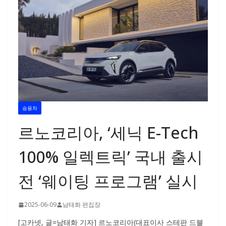
승용차
르노코리아, ‘세닉 E-Tech
100% 일렉트릭’ 국내 출시
전 ‘웨이팅 프로그램’ 실시
2025-06-09
남태화 편집장
[고카넷, 글=남태화 기자] 르노코리아(대표이사 스테판 드블