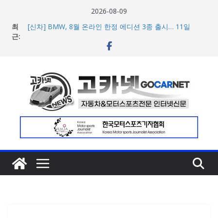
콘
2026-08-09
텐
최
[신차] BMW, 8월 온라인 한정 에디션 3종 출시… 11일
츠
근:
‘BMW 샵 온라인’ 판매 개시
벤틀리, 첫 순수 전기 어반 럭셔리 SUV 토르칼 탑재될 ‘큐레
로
이션 엔진’ 공개
건
벤틀리서울, 광주 신세계백화점에서 호남지역 최초 브랜드
너
팝업 오픈
BMW 레이디스 챔피언십 2026, 다양한 티켓 패키지 선보이
뛰
며 본격 대회 준비 돌입
기
현대차·기아, ‘2026 레드닷 어워드’에서 최우수상 2개·본상
15개 수상