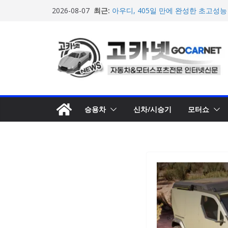
콘
최근:
아우디, 405일 만에 완성한 초고성능
2026-08-07
텐
인드 영상 공개
[신차] 가주 레이싱, 주행 성능 강화한 
츠
개… 일본서 28일 계약 개시
로
포뮬러 E, 이동통신사 ‘기프가프’와 
적 가치 창출 모색
건
람보르기니, 이탈리아 우주비행사 네스
너
담은 브랜드 필름 공개
뛰
현대차, 8세대 완전변경 ‘디 올 뉴 아
개… 본격 계약 개시
기
승용차
신차/시승기
모터쇼