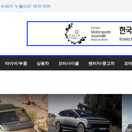
 슈퍼카 ‘누볼라리’ 제작 비하
‘GR86’ 부분변경 모델 공
파트너십 체결… 친환경·사회
폴리와 ‘미우라 SV’ 조우
반떼’ 주요 사양 및 가격 공
타이어/부품
상용차
모터사이클
렌터카/중고차
모터