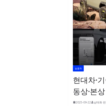
승용차
현대차·기아
동상·본상
2025-09-22
남태화 