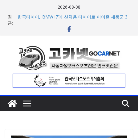
콘
2026-08-08
텐
최
한국타이어, ‘BMW i7’에 신차용 타이어로 아이온 제품군 3
츠
근:
종 공급
애스턴마틴, 1960~70년대 클래식 컬러 재해석한 ‘헤리티지
로
에디션 컬렉선’ 5종 공개
건
현대차 8세대 아반떼, 계약 개시 첫 날 1만대 돌파… 인스퍼
너
레이션 트림 52% 차지
아우디, 405일 만에 완성한 초고성능 슈퍼카 ‘누볼라리’ 제
뛰
작 비하인드 영상 공개
기
[신차] 가주 레이싱, 주행 성능 강화한 ‘GR86’ 부분변경 모델
공개… 일본서 28일 계약 개시