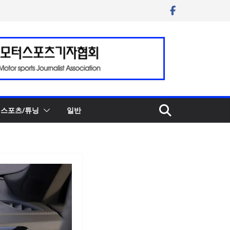
스포츠/튜닝
일반