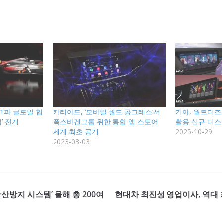
F1과 글로벌 협
카리아드, ‘모바일 월드 콩그레스’서
기아, 월트디즈
’ 전개
폭스바겐그룹 위한 통합 앱 스토어
활용 신규 디스
세계 최초 공개
2025-10-29
2023-03-03
확산방지 시스템’ 올해 총 200여
현대차 최진성 영업이사, 역대 최