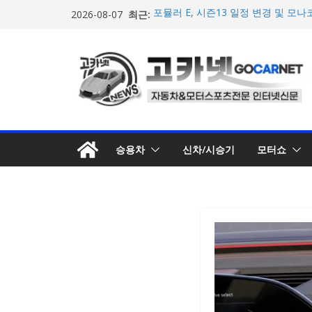
콘
최근:
포뮬러 E, 시즌13 일정 변경 및 모나코
2026-08-07
텐
계약 연장 발표
[신차] 아우디, 100km당 12.8kW
츠
기차 ‘A2 e-트론’ 공개
로
현대차, 8세대 완전변경 ‘디 올 뉴 아
개… 본격 계약 개시
건
2026년 7월 국내 수입 승용차 신규 등
너
한국타이어, 안전한 여름철 주행 위
뛰
기
승용차
신차/시승기
모터쇼