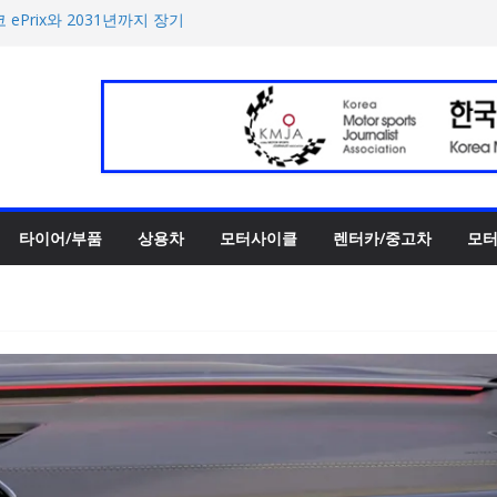
 ePrix와 2031년까지 장기
h의 전비 달성한 컴팩트 순수 전
반떼’ 주요 사양 및 가격 공
록 전년 대비 14.3% 증가
한 타이어 관리법 제안
타이어/부품
상용차
모터사이클
렌터카/중고차
모터