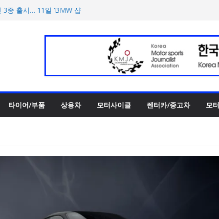
 3종 출시… 11일 ‘BMW 샵
UV 토르칼 탑재될 ‘큐레이션
호남지역 최초 브랜드 팝업
양한 티켓 패키지 선보이며 본
에서 최우수상 2개·본상 15개
타이어/부품
상용차
모터사이클
렌터카/중고차
모터