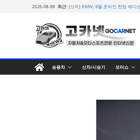
콘
최근:
[신차] BMW, 8월 온라인 한정 에디션
2026-08-08
텐
온라인’ 판매 개시
벤틀리, 첫 순수 전기 어반 럭셔리 S
츠
엔진’ 공개
로
벤틀리서울, 광주 신세계백화점에서 
오픈
건
BMW 레이디스 챔피언십 2026, 다
너
격 대회 준비 돌입
뛰
현대차·기아, ‘2026 레드닷 어워드’
수상
기
승용차
신차/시승기
모터쇼