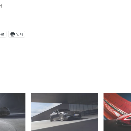
아
우편
인쇄