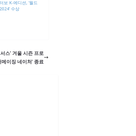
보 K-에디션, ‘월드
024’ 수상
렉서스’ 겨울 시즌 프로
어메이징 네이처’ 종료