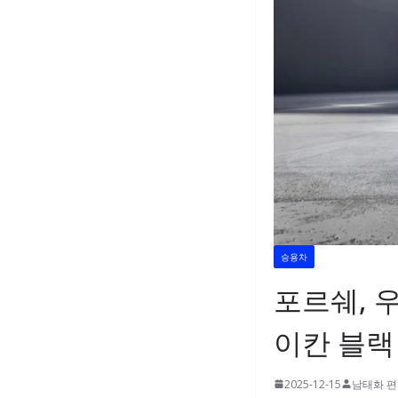
승용차
포르쉐, 
이칸 블랙
2025-12-15
남태화 