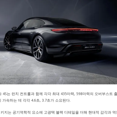
 4S는 런치 컨트롤과 함께 각각 최대 435마력, 598마력의 오버부스트 
 가속하는 데 각각 4.6초, 3.7초가 소요된다.
패키지는 공기역학적 요소에 고광택 블랙 디테일을 더해 현대적 감각과 역