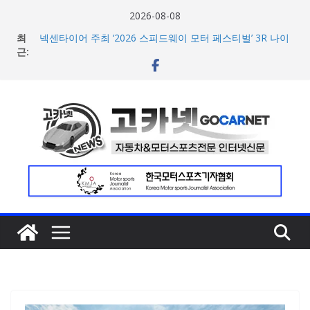
콘
2026-08-08
텐
최
넥센타이어 주최 ‘2026 스피드웨이 모터 페스티벌’ 3R 나이
츠
근:
트 페스티벌 8일 용인 개최
아우디, 405일 만에 완성한 초고성능 슈퍼카 ‘누볼라리’ 제
로
작 비하인드 영상 공개
건
벤틀리, 첫 순수 전기 어반 럭셔리 SUV 토르칼 탑재될 ‘큐레
너
이션 엔진’ 공개
마일레, 코너링 쏠림·하체 소음 잡는 ‘스테빌라이저 링크’ 정
뛰
비 솔루션 제안
기
한온시스템, 캐나다 정부로부터 1,000만 캐나다달러 규모
지원 확보