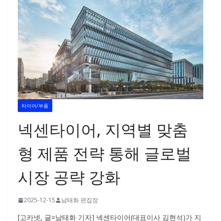
타이어/부품
넥센타이어, 지역별 맞춤
형 제품 전략 통해 글로벌
시장 공략 강화
2025-12-15
남태화 편집장
[고카넷, 글=남태화 기자] 넥센타이어(대표이사 김현석)가 지