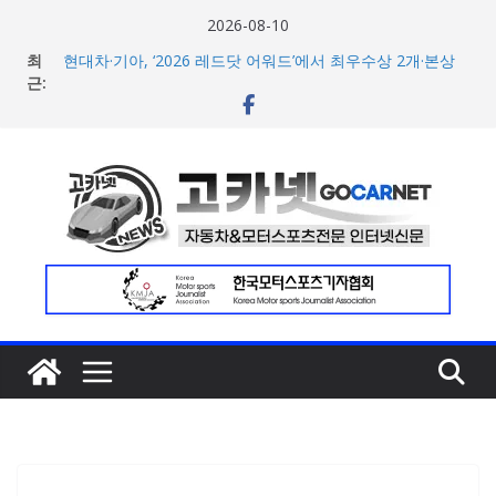
콘
2026-08-10
텐
최
현대차·기아, ‘2026 레드닷 어워드’에서 최우수상 2개·본상
츠
근:
15개 수상
[신차] BMW, 8월 온라인 한정 에디션 3종 출시… 11일
로
‘BMW 샵 온라인’ 판매 개시
건
벤틀리, 첫 순수 전기 어반 럭셔리 SUV 토르칼 탑재될 ‘큐레
너
이션 엔진’ 공개
벤틀리서울, 광주 신세계백화점에서 호남지역 최초 브랜드
뛰
팝업 오픈
기
BMW 레이디스 챔피언십 2026, 다양한 티켓 패키지 선보이
며 본격 대회 준비 돌입