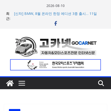
콘
2026-08-10
텐
최
[신차] BMW, 8월 온라인 한정 에디션 3종 출시… 11일
츠
근:
‘BMW 샵 온라인’ 판매 개시
벤틀리, 첫 순수 전기 어반 럭셔리 SUV 토르칼 탑재될 ‘큐레
로
이션 엔진’ 공개
건
벤틀리서울, 광주 신세계백화점에서 호남지역 최초 브랜드
너
팝업 오픈
BMW 레이디스 챔피언십 2026, 다양한 티켓 패키지 선보이
뛰
며 본격 대회 준비 돌입
기
현대차·기아, ‘2026 레드닷 어워드’에서 최우수상 2개·본상
15개 수상