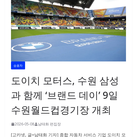
승용차
도이치 모터스, 수원 삼성
과 함께 ‘브랜드 데이’ 9일
수원월드컵경기장 개최
2026-05-08
남태화 편집장
[고카넷, 글=남태화 기자] 종합 자동차 서비스 기업 도이치 모