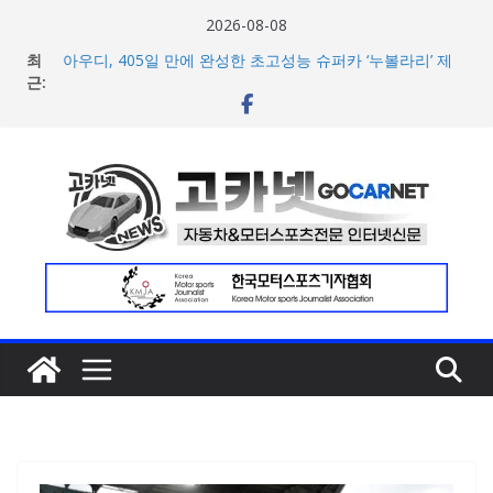
콘
2026-08-08
텐
최
아우디, 405일 만에 완성한 초고성능 슈퍼카 ‘누볼라리’ 제
츠
근:
작 비하인드 영상 공개
벤틀리, 첫 순수 전기 어반 럭셔리 SUV 토르칼 탑재될 ‘큐레
로
이션 엔진’ 공개
건
마일레, 코너링 쏠림·하체 소음 잡는 ‘스테빌라이저 링크’ 정
너
비 솔루션 제안
한온시스템, 캐나다 정부로부터 1,000만 캐나다달러 규모
뛰
지원 확보
기
넥센타이어 주최 ‘2026 스피드웨이 모터 페스티벌’ 3R 나이
트 페스티벌 8일 용인 개최