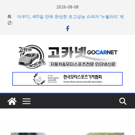
콘
2026-08-08
텐
최
아우디, 405일 만에 완성한 초고성능 슈퍼카 ‘누볼라리’ 제
츠
근:
작 비하인드 영상 공개
벤틀리, 첫 순수 전기 어반 럭셔리 SUV 토르칼 탑재될 ‘큐레
로
이션 엔진’ 공개
건
마일레, 코너링 쏠림·하체 소음 잡는 ‘스테빌라이저 링크’ 정
너
비 솔루션 제안
한온시스템, 캐나다 정부로부터 1,000만 캐나다달러 규모
뛰
지원 확보
기
넥센타이어 주최 ‘2026 스피드웨이 모터 페스티벌’ 3R 나이
트 페스티벌 8일 용인 개최