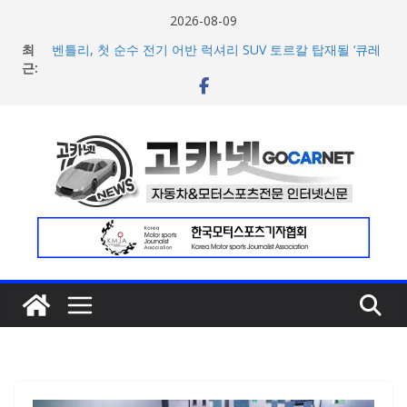
콘
2026-08-09
텐
최
벤틀리, 첫 순수 전기 어반 럭셔리 SUV 토르칼 탑재될 ‘큐레
츠
근:
이션 엔진’ 공개
벤틀리서울, 광주 신세계백화점에서 호남지역 최초 브랜드
로
팝업 오픈
건
BMW 레이디스 챔피언십 2026, 다양한 티켓 패키지 선보이
너
며 본격 대회 준비 돌입
현대차·기아, ‘2026 레드닷 어워드’에서 최우수상 2개·본상
뛰
15개 수상
기
[신차] BMW, 8월 온라인 한정 에디션 3종 출시… 11일
‘BMW 샵 온라인’ 판매 개시