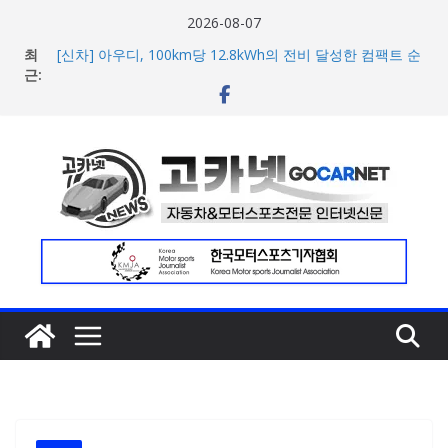
콘
2026-08-07
텐
최
[신차] 아우디, 100km당 12.8kWh의 전비 달성한 컴팩트 순
츠
근:
수 전기차 ‘A2 e-트론’ 공개
현대차, 8세대 완전변경 ‘디 올 뉴 아반떼’ 주요 사양 및 가격
로
공개… 본격 계약 개시
건
2026년 7월 국내 수입 승용차 신규 등록 전년 대비 14.3%
너
증가
한국타이어, 안전한 여름철 주행 위한 타이어 관리법 제안
뛰
포뮬러 E, 시즌13 일정 변경 및 모나코 ePrix와 2031년까지
기
장기 계약 연장 발표