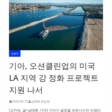
승용차
기아, 오션클린업의 미국
LA 지역 강 정화 프로젝트
지원 나서
2026-05-15
남태화 편집장
[고카넷, 글=남태화 기자] 기아가 글로벌 파트너사인 비영리