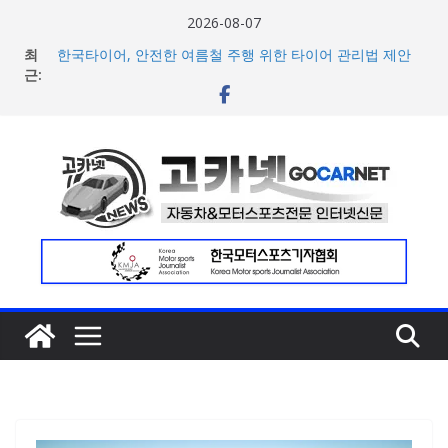
콘
2026-08-07
텐
최
한국타이어, 안전한 여름철 주행 위한 타이어 관리법 제안
츠
근:
포뮬러 E, 시즌13 일정 변경 및 모나코 ePrix와 2031년까지
장기 계약 연장 발표
로
[신차] 아우디, 100km당 12.8kWh의 전비 달성한 컴팩트 순
건
수 전기차 ‘A2 e-트론’ 공개
너
현대차, 8세대 완전변경 ‘디 올 뉴 아반떼’ 주요 사양 및 가격
공개… 본격 계약 개시
뛰
2026년 7월 국내 수입 승용차 신규 등록 전년 대비 14.3%
기
증가