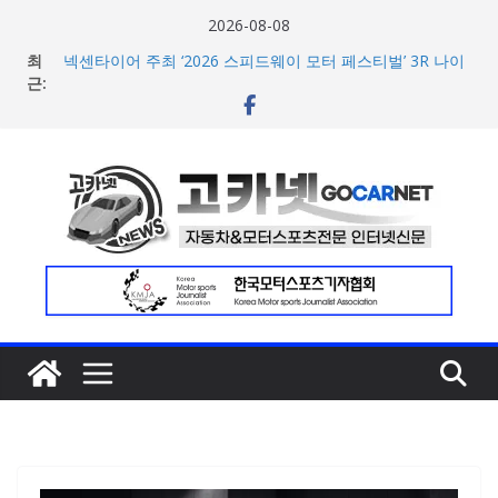
콘
2026-08-08
텐
최
넥센타이어 주최 ‘2026 스피드웨이 모터 페스티벌’ 3R 나이
츠
근:
트 페스티벌 8일 용인 개최
아우디, 405일 만에 완성한 초고성능 슈퍼카 ‘누볼라리’ 제
로
작 비하인드 영상 공개
건
벤틀리, 첫 순수 전기 어반 럭셔리 SUV 토르칼 탑재될 ‘큐레
너
이션 엔진’ 공개
마일레, 코너링 쏠림·하체 소음 잡는 ‘스테빌라이저 링크’ 정
뛰
비 솔루션 제안
기
한온시스템, 캐나다 정부로부터 1,000만 캐나다달러 규모
지원 확보