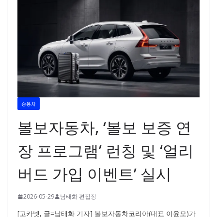
승용차
볼보자동차, ‘볼보 보증 연
장 프로그램’ 런칭 및 ‘얼리
버드 가입 이벤트’ 실시
2026-05-29
남태화 편집장
[고카넷, 글=남태화 기자] 볼보자동차코리아(대표 이윤모)가