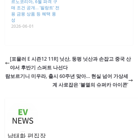
르노코리아, 6월 파격 구
매 조건 공개… ‘필랑트’ 전
용 금융 상품 등 혜택 풍
성
2026-06-01
[포뮬러 E 시즌12 11R] 닛산, 둥펑 닛산과 손잡고 중국 산
야서 후반기 스퍼트 나선다
람보르기니 미우라, 출시 60주년 맞아… 현실 넘어 가상세
계 사로잡은 ‘불멸의 슈퍼카 아이콘’
남태화 편집장