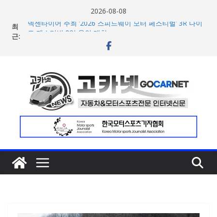
콘
2026-08-08
텐
최
넥센타이어 주최 ‘2026 스피드웨이 모터 페스티벌’ 3R 나이
츠
근:
트 페스티벌 8일 용인 개최
아우디, 405일 만에 완성한 초고성능 슈퍼카 ‘누볼라리’ 제
로
작 비하인드 영상 공개
건
벤틀리, 첫 순수 전기 어반 럭셔리 SUV 토르칼 탑재될 ‘큐레
너
이션 엔진’ 공개
마일레, 코너링 쏠림·하체 소음 잡는 ‘스테빌라이저 링크’ 정
뛰
비 솔루션 제안
기
한온시스템, 캐나다 정부로부터 1,000만 캐나다달러 규모
지원 확보