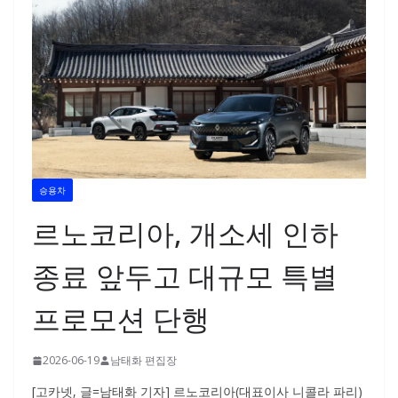
승용차
르노코리아, 개소세 인하
종료 앞두고 대규모 특별
프로모션 단행
2026-06-19
남태화 편집장
[고카넷, 글=남태화 기자] 르노코리아(대표이사 니콜라 파리)