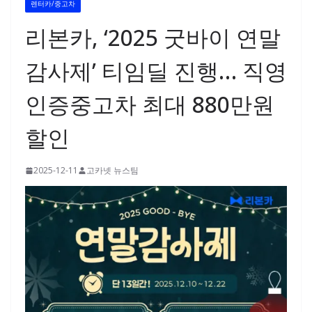
렌터카/중고차
리본카, ‘2025 굿바이 연말
감사제’ 티임딜 진행… 직영
인증중고차 최대 880만원
할인
2025-12-11
고카넷 뉴스팀