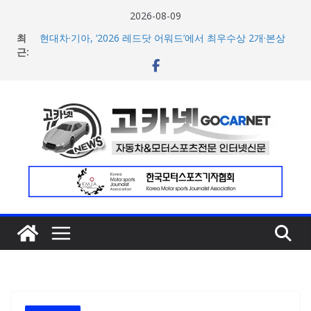
콘
2026-08-09
텐
최
현대차·기아, ‘2026 레드닷 어워드’에서 최우수상 2개·본상
츠
근:
15개 수상
[신차] BMW, 8월 온라인 한정 에디션 3종 출시… 11일
로
‘BMW 샵 온라인’ 판매 개시
건
벤틀리, 첫 순수 전기 어반 럭셔리 SUV 토르칼 탑재될 ‘큐레
너
이션 엔진’ 공개
벤틀리서울, 광주 신세계백화점에서 호남지역 최초 브랜드
뛰
팝업 오픈
기
BMW 레이디스 챔피언십 2026, 다양한 티켓 패키지 선보이
며 본격 대회 준비 돌입