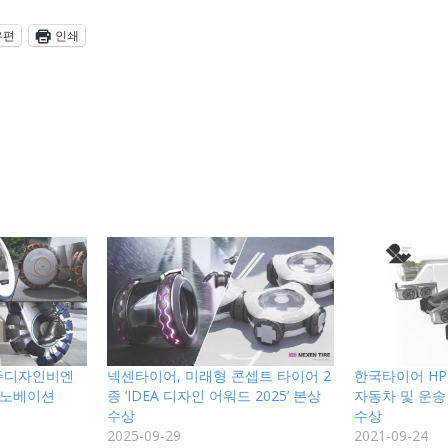
우편
인쇄
광주디자인비엔
넥센타이어, 미래형 콘셉트 타이어 2
한국타이어 HPS-Ce
 이노베이션
종 ‘IDEA 디자인 어워드 2025’ 본상
자동차 및 운송
수상
수상
2025-09-29
2021-09-24