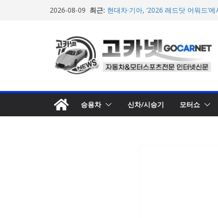
BMW 레이디스 챔피언십 2026, 다
콘
최근:
격 대회 준비 돌입
2026-08-09
텐
현대차·기아, ‘2026 레드닷 어워드’
수상
츠
[신차] BMW, 8월 온라인 한정 에디션
로
온라인’ 판매 개시
벤틀리, 첫 순수 전기 어반 럭셔리 S
건
엔진’ 공개
너
벤틀리서울, 광주 신세계백화점에서 
뛰
오픈
기
승용차
신차/시승기
모터쇼