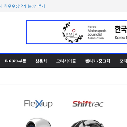
양한 티켓 패키지 선보이며 본
에서 최우수상 2개·본상 15개
 3종 출시… 11일 ‘BMW 샵
UV 토르칼 탑재될 ‘큐레이션
호남지역 최초 브랜드 팝업
타이어/부품
상용차
모터사이클
렌터카/중고차
모터