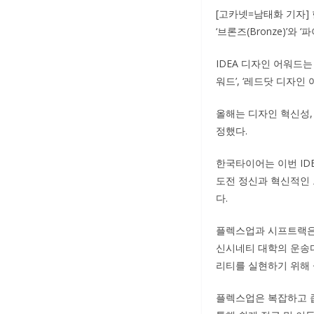
[고카넷=남태화 기자] 
‘브론즈(Bronze)’와
IDEA 디자인 어워드는
워드’, ‘레드닷 디자인
올해는 디자인 혁신성,
정했다.
한국타이어는 이번 IDE
도전 정신과 혁신적인 
다.
플렉스업과 시프트랙은
신시네티 대학의 운송디
리티를 실현하기 위해 
플렉스업은 복잡하고 좁