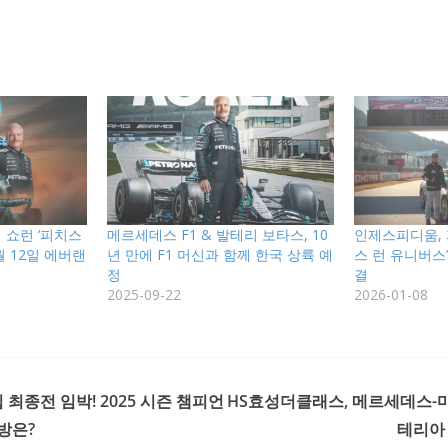
1 쇼런 ‘피치스
메르세데스 F1 & 발테리 보타스, 10
인제스피디움, 
0월 12일 에버랜
년 만에 F1 머신과 함께 한국 상륙 예
스 런 유니버스’
정
결
2025-09-22
2026-01-08
최종전 임박! 2025 시즌 챔피언
HS효성더클래스, 메르세데스-
방은?
테리아 