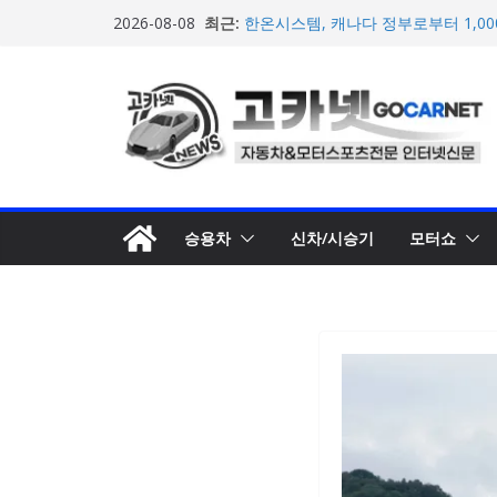
마일레, 코너링 쏠림·하체 소음 잡는 
콘
최근:
2026-08-08
루션 제안
텐
한온시스템, 캐나다 정부로부터 1,0
확보
츠
넥센타이어 주최 ‘2026 스피드웨이 모
로
스티벌 8일 용인 개최
아우디, 405일 만에 완성한 초고성능
건
인드 영상 공개
너
벤틀리, 첫 순수 전기 어반 럭셔리 S
뛰
엔진’ 공개
기
승용차
신차/시승기
모터쇼