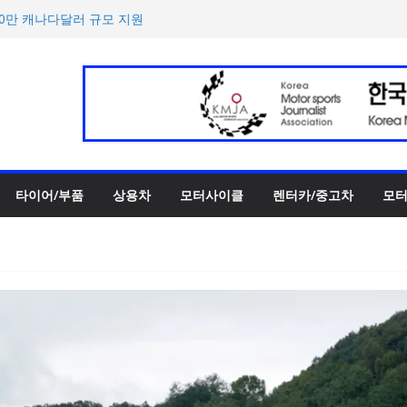
‘스테빌라이저 링크’ 정비 솔
00만 캐나다달러 규모 지원
터 페스티벌’ 3R 나이트 페
 슈퍼카 ‘누볼라리’ 제작 비하
UV 토르칼 탑재될 ‘큐레이션
타이어/부품
상용차
모터사이클
렌터카/중고차
모터