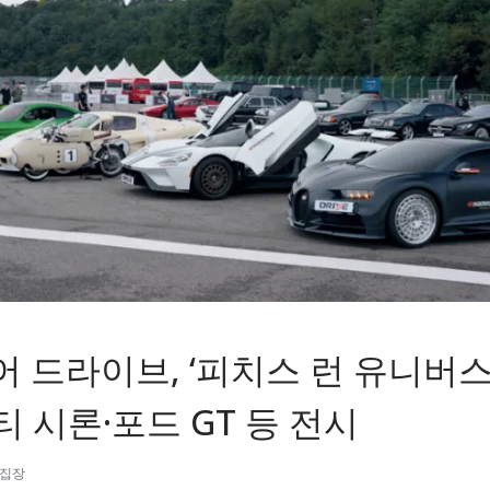
드라이브, ‘피치스 런 유니버스 2
티 시론·포드 GT 등 전시
편집장