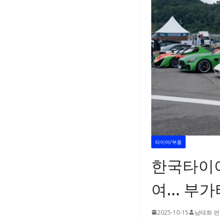
타이어/부품
한국타이어 
여… 부가
2025-10-15
남태화 