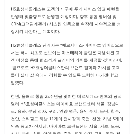
HS효성더클래스는 고객의 재구매 주기·서비스 입고 패턴을
반영해 맞춤형으로 운영할 예정이며, 향후 통합 멤버십 및
CRM(고객관계관리) 시스템 연동으로 확장해 지속적으로 성
장시켜 나간다는 계획이다.
HS효성더클래스 관계자는 “메르세데스-마이바흐 멤버십으로
서는 국내 최초로 선보이는 마스테리아 클럽은 차별화된 고
객 여정을 통해 희소성과 프리미엄 가치를 제공할 것”이라며,
“앞으로도 HS효성더클래스만의 브랜드 철학과 가치를 고객
들이 실제 삶 속에서 경험할 수 있도록 노력해 나가겠다”고
말했다.
한편, 올해로 창립 22주년을 맞이한 메르세데스-벤츠의 공식
딜러 HS효성더클래스는 마이바흐 브랜드센터 서울, 강남대
로, 송파, 분당 정자, 구리, 안양 평촌, 용인 수지, 동탄, 청주,
천안, 스타필드 하남 11개의 전시장과 죽전, 천안, 하남 3개의
인증 중고차 전시장, 마이바흐 브랜드센터 서울, 서초, 도곡,
신사, 방배, 송파, 안양 평촌, 죽전, 용인 수지, 구리, 동탄, 천