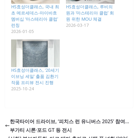
HS효성더클래스, 국내 최
HS효성더클래스, 루비의
초 메르세데스-마이바흐
원과 ‘마스테리아 클럽’ 회
멤버십 ‘마스테리아 클럽’
원 위한 MOU 체결
런칭
2026-03-17
2026-01-05
HS효성더클래스, ‘20세기
이브닝 세일’ 출품 김환기
작품 프리뷰 전시 진행
2025-10-24
한국타이어 드라이브, ‘피치스 런 유니버스 2025’ 참여…
부가티 시론·포드 GT 등 전시