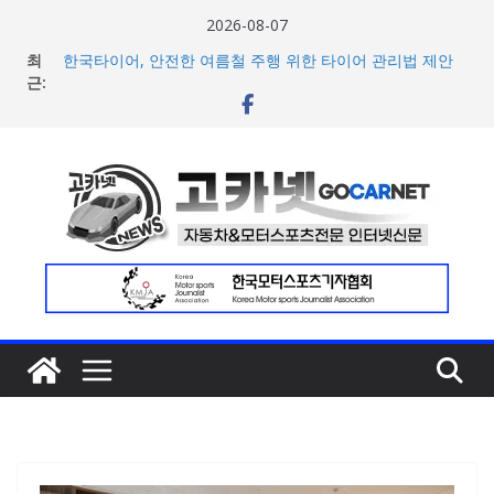
콘
2026-08-07
텐
최
한국타이어, 안전한 여름철 주행 위한 타이어 관리법 제안
츠
근:
포뮬러 E, ‘모나코 ePrix’ 계약 2031년까지 장기 연장… ‘젠4
시대’ 전설 계속 된다
로
‘역대 최대 규모’ 포뮬러 E 시즌13 일정 수정 발표… 모나코
건
일정 변경 및 21라운드 확정
너
현대차, 8세대 완전변경 ‘디 올 뉴 아반떼’ 주요 사양 및 가격
공개… 본격 계약 개시
뛰
2026년 7월 국내 수입 승용차 신규 등록 전년 대비 14.3%
기
증가