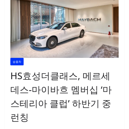
승용차
HS효성더클래스, 메르세
데스-마이바흐 멤버십 ‘마
스테리아 클럽’ 하반기 중
런칭