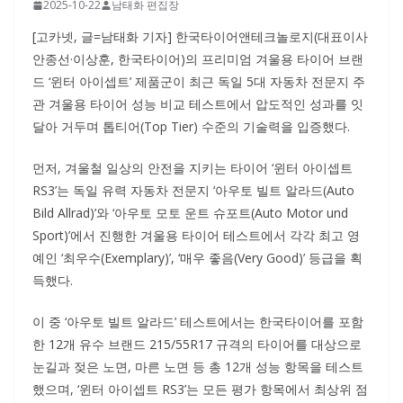
2025-10-22
남태화 편집장
[고카넷, 글=남태화 기자] 한국타이어앤테크놀로지(대표이사
안종선·이상훈, 한국타이어)의 프리미엄 겨울용 타이어 브랜
드 ‘윈터 아이셉트’ 제품군이 최근 독일 5대 자동차 전문지 주
관 겨울용 타이어 성능 비교 테스트에서 압도적인 성과를 잇
달아 거두며 톱티어(Top Tier) 수준의 기술력을 입증했다.
먼저, 겨울철 일상의 안전을 지키는 타이어 ‘윈터 아이셉트
RS3’는 독일 유력 자동차 전문지 ‘아우토 빌트 알라드(Auto
Bild Allrad)’와 ‘아우토 모토 운트 슈포트(Auto Motor und
Sport)’에서 진행한 겨울용 타이어 테스트에서 각각 최고 영
예인 ‘최우수(Exemplary)’, ‘매우 좋음(Very Good)’ 등급을 획
득했다.
이 중 ‘아우토 빌트 알라드’ 테스트에서는 한국타이어를 포함
한 12개 유수 브랜드 215/55R17 규격의 타이어를 대상으로
눈길과 젖은 노면, 마른 노면 등 총 12개 성능 항목을 테스트
했으며, ‘윈터 아이셉트 RS3’는 모든 평가 항목에서 최상위 점