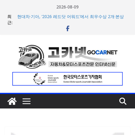
콘
2026-08-09
텐
BMW 레이디스 챔피언십 2026, 다양한 티켓 패키지 선보이
최
며 본격 대회 준비 돌입
츠
근:
현대차·기아, ‘2026 레드닷 어워드’에서 최우수상 2개·본상
로
15개 수상
[신차] BMW, 8월 온라인 한정 에디션 3종 출시… 11일
건
‘BMW 샵 온라인’ 판매 개시
너
벤틀리, 첫 순수 전기 어반 럭셔리 SUV 토르칼 탑재될 ‘큐레
뛰
이션 엔진’ 공개
벤틀리서울, 광주 신세계백화점에서 호남지역 최초 브랜드
기
팝업 오픈