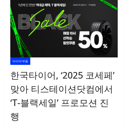
타이어/부품
한국타이어, ‘2025 코세페’
맞아 티스테이션닷컴에서
‘T-블랙세일’ 프로모션 진
행