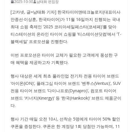
2025-10-30
남태화 편집장
[고카넷, 글=남태화 기자] 한국타이어앤테크놀로지(대표이사
안종선·이상훈, 한국타이어)가 11월 16일까지 진행되는 국내
최대 쇼핑 축제인 ‘2025 코리아세일페스타(코세페)’를 맞아
티스테이션의 온라인 타이어 쇼핑몰 ‘티스테이션닷컴’에서 ‘T-
블랙세일’ 프로모션을 진행한다.
이번 프로모션은 타이어 교체가 필요한 고객에게 풍성한 구
매 혜택을 제공하고자 기획됐다.
행사 대상은 세계 최초 풀라인업 전기차 전용 타이어 브랜드
‘아이온(iON)’, 플래그십 타이어 브랜드 ‘벤투스(Ventus)’, SUV
전용 타이어 브랜드 ‘다이나프로(Dynapro)’, 컴포트 타이어
브랜드 ‘키너지(Kinergy)’ 등 ‘한국(Hankook)’ 브랜드 제품군이
다.
행사 기간 매일 오전 10시, 선착순 5명에게 타이어 50% 할인
쿠폰을 증정한다. 쿠폰은 한 계정당 1회 당첨만 가능하며, 11