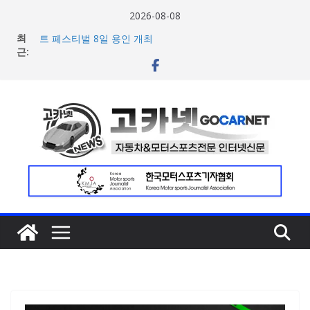
콘
2026-08-08
텐
넥센타이어 주최 ‘2026 스피드웨이 모터 페스티벌’ 3R 나이
최
츠
트 페스티벌 8일 용인 개최
근:
아우디, 405일 만에 완성한 초고성능 슈퍼카 ‘누볼라리’ 제
로
작 비하인드 영상 공개
건
벤틀리, 첫 순수 전기 어반 럭셔리 SUV 토르칼 탑재될 ‘큐레
이션 엔진’ 공개
너
마일레, 코너링 쏠림·하체 소음 잡는 ‘스테빌라이저 링크’ 정
뛰
비 솔루션 제안
기
한온시스템, 캐나다 정부로부터 1,000만 캐나다달러 규모
지원 확보