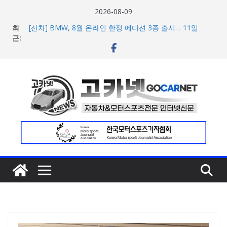
콘
2026-08-09
텐
최
[신차] BMW, 8월 온라인 한정 에디션 3종 출시… 11일
츠
근:
‘BMW 샵 온라인’ 판매 개시
벤틀리, 첫 순수 전기 어반 럭셔리 SUV 토르칼 탑재될 ‘큐레
로
이션 엔진’ 공개
건
벤틀리서울, 광주 신세계백화점에서 호남지역 최초 브랜드
너
팝업 오픈
BMW 레이디스 챔피언십 2026, 다양한 티켓 패키지 선보이
뛰
며 본격 대회 준비 돌입
기
현대차·기아, ‘2026 레드닷 어워드’에서 최우수상 2개·본상
15개 수상