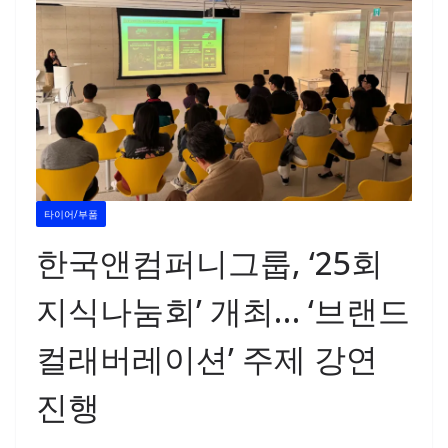
타이어/부품
한국앤컴퍼니그룹, ‘25회
지식나눔회’ 개최… ‘브랜드
컬래버레이션’ 주제 강연
진행