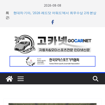
콘
2026-08-08
텐
최
현대차·기아, ‘2026 레드닷 어워드’에서 최우수상 2개·본상
츠
근:
15개 수상
[신차] BMW, 8월 온라인 한정 에디션 3종 출시… 11일
로
‘BMW 샵 온라인’ 판매 개시
건
벤틀리, 첫 순수 전기 어반 럭셔리 SUV 토르칼 탑재될 ‘큐레
너
이션 엔진’ 공개
벤틀리서울, 광주 신세계백화점에서 호남지역 최초 브랜드
뛰
팝업 오픈
기
BMW 레이디스 챔피언십 2026, 다양한 티켓 패키지 선보이
며 본격 대회 준비 돌입