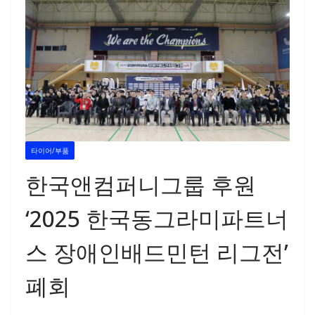
타이어/부품
한국앤컴퍼니그룹 후원
‘2025 한국동그라미파트너
스 장애인배드민턴 리그전’
폐회