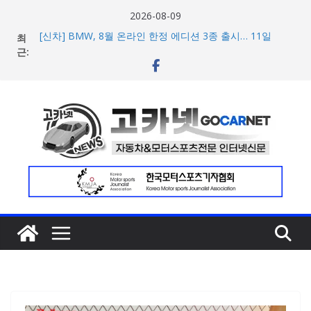
콘
2026-08-09
텐
최
[신차] BMW, 8월 온라인 한정 에디션 3종 출시… 11일
츠
근:
‘BMW 샵 온라인’ 판매 개시
벤틀리, 첫 순수 전기 어반 럭셔리 SUV 토르칼 탑재될 ‘큐레
로
이션 엔진’ 공개
건
벤틀리서울, 광주 신세계백화점에서 호남지역 최초 브랜드
너
팝업 오픈
BMW 레이디스 챔피언십 2026, 다양한 티켓 패키지 선보이
뛰
며 본격 대회 준비 돌입
기
현대차·기아, ‘2026 레드닷 어워드’에서 최우수상 2개·본상
15개 수상