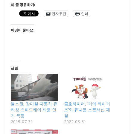
이 글 공유하기:
전자우편
인쇄
이것이 좋아요:
관련
불스원, 장마철 자동차 유
금호타이어, ‘기아 타이거
리창 스피드케어 제품 인
즈’와 유니폼 스폰서십 체
기 폭등
결
2019-07-31
2022-03-31