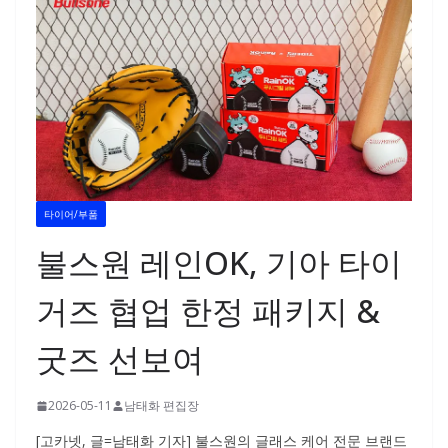
타이어/부품
불스원 레인OK, 기아 타이
거즈 협업 한정 패키지 &
굿즈 선보여
2026-05-11
남태화 편집장
[고카넷, 글=남태화 기자] 불스원의 글래스 케어 전문 브랜드