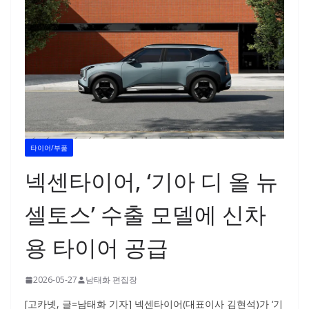
타이어/부품
넥센타이어, ‘기아 디 올 뉴
셀토스’ 수출 모델에 신차
용 타이어 공급
2026-05-27
남태화 편집장
[고카넷, 글=남태화 기자] 넥센타이어(대표이사 김현석)가 ‘기