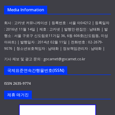
Media Information
회사 : 고카넷 커뮤니케이션 | 등록번호 : 서울 아04212 | 등록일자
: 2016년 11월 14일 | 제호 : 고카넷 | 발행인·편집인 : 남태화 | 발
행소 : 서울 구로구 신도림로11가길 36, 6동 606호(신도림동, 미성
아파트) | 발행일자 : 2014년 02월 11일 | 전화번호 : 02-2679-
9076 | 청소년보호책임자 : 남태화 | 정보책임관리자 : 남태화 |
기사 제보 및 광고 문의 : gocarnet@gocarnet.co.kr
국제표준연속간행물번호(ISSN)
ISSN 2635-9774
제휴 매거진