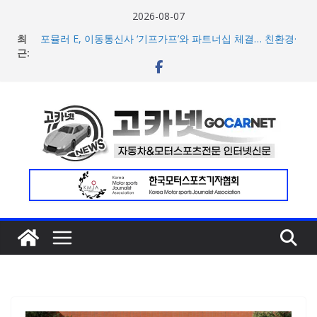
콘
2026-08-07
텐
최
포뮬러 E, 이동통신사 ‘기프가프’와 파트너십 체결… 친환경·
츠
근:
사회적 가치 창출 모색
람보르기니, 이탈리아 우주비행사 네스폴리와 ‘미우라 SV’
로
조우 담은 브랜드 필름 공개
건
현대차, 8세대 완전변경 ‘디 올 뉴 아반떼’ 주요 사양 및 가격
너
공개… 본격 계약 개시
아우디, 405일 만에 완성한 초고성능 슈퍼카 ‘누볼라리’ 제
뛰
작 비하인드 영상 공개
기
[신차] 가주 레이싱, 주행 성능 강화한 ‘GR86’ 부분변경 모델
공개… 일본서 28일 계약 개시